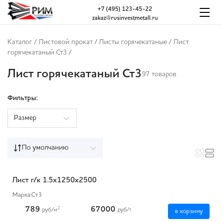
+7 (495) 123-45-22
zakaz@rusinvestmetall.ru
Каталог
/
Листовой прокат
/
Листы горячекатаные
/
Лист
горячекатаный Ст3
/
Лист горячекатаный Ст3
97 товаров
Фильтры:
Размер
По умолчанию
Лист г/к 1.5x1250x2500
Марка:
Ст3
789
67000
2
руб
/м
руб
/т
в корзину