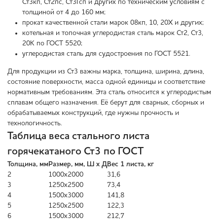
Ст3кп, Ст2пс, Ст3Гсп и других по техническим условиям с
толщиной от 4 до 160 мм;
прокат качественной стали марок 08кп, 10, 20Х и других;
котельная и топочная углеродистая сталь марок Ст2, Ст3,
20К по ГОСТ 5520;
углеродистая сталь для судостроения по ГОСТ 5521.
Для продукции из Ст3 важны марка, толщина, ширина, длина,
состояние поверхности, масса одной единицы и соответствие
нормативным требованиям. Эта сталь относится к углеродистым
сплавам общего назначения. Её берут для сварных, сборных и
обрабатываемых конструкций, где нужны прочность и
технологичность.
Таблица веса стального листа
горячекатаного Ст3 по ГОСТ
Толщина, мм
Размер, мм, Ш х Д
Вес 1 листа, кг
2
1000х2000
31,6
3
1250х2500
73,4
4
1500х3000
141,8
5
1250х2500
122,3
6
1500х3000
212,7