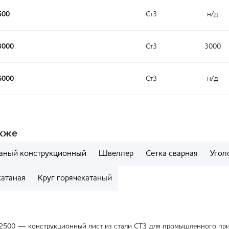
500
Ст3
н/д
3000
Ст3
3000
6000
Ст3
н/д
акже
таный конструкционный
Швеллер
Сетка сварная
Угол
катаная
Круг горячекатаный
х2500 — конструкционный лист из стали СТ3 для промышленного при