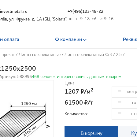
nvestmetall.ru
+7(495)123-45-22
пн-пт 9-18, сб-вс 9-16
олёв, ул. Фрунзе, д. 1А (БЦ "Solaris")
и оплата
О компании
Рекви
 прокат
/
Листы горячекатаные
/
Лист горячекатаный Ст3
/
2.5
/
5х1250х2500
Артикул: 588996
468 человек интересовались данным товаром
Цена
2
1207
/м
₽
61500
/т
₽
1250 мм
Количество:
>
2500 мм
Ку
В корзину