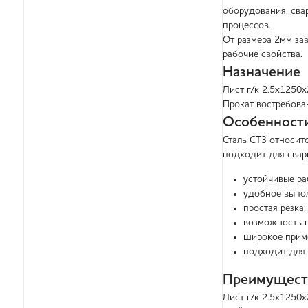
оборудования, сва
процессов.
От размера 2мм за
рабочие свойства.
Назначение
Лист г/к 2.5х1250
Прокат востребова
Особенности
Сталь СТ3 относит
подходит для свар
устойчивые ра
удобное выпол
простая резка;
возможность г
широкое прим
подходит для 
Преимущест
Лист г/к 2.5х1250