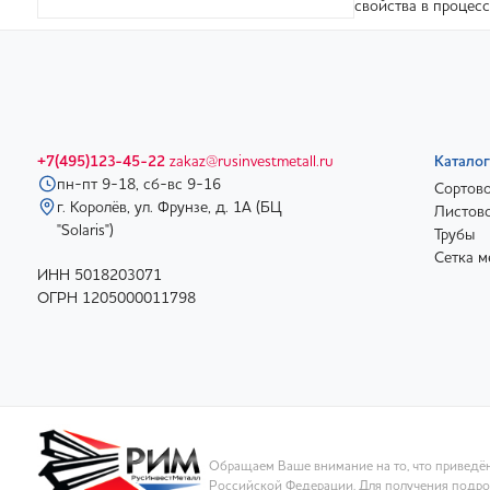
свойства в процесс
+7(495)123-45-22
zakaz@rusinvestmetall.ru
Каталог
пн-пт 9-18, сб-вс 9-16
Сортово
г. Королёв, ул. Фрунзе, д. 1А (БЦ
Листово
"Solaris")
Трубы
Сетка м
ИНН 5018203071
ОГРН 1205000011798
Обращаем Ваше внимание на то, что приведён
Российской Федерации. Для получения подроб