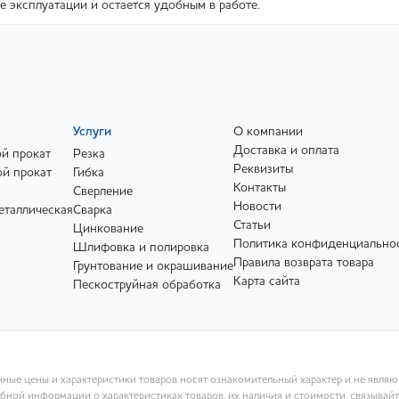
е эксплуатации и остается удобным в работе.
Услуги
О компании
Доставка и оплата
й прокат
Резка
Реквизиты
й прокат
Гибка
Контакты
Сверление
Новости
еталлическая
Сварка
Статьи
Цинкование
Политика конфиденциально
Шлифовка и полировка
Правила возврата товара
Грунтование и окрашивание
Карта сайта
Пескоструйная обработка
ные цены и характеристики товаров носят ознакомительный характер и не явля
ной информации о характеристиках товаров, их наличия и стоимости, связывай