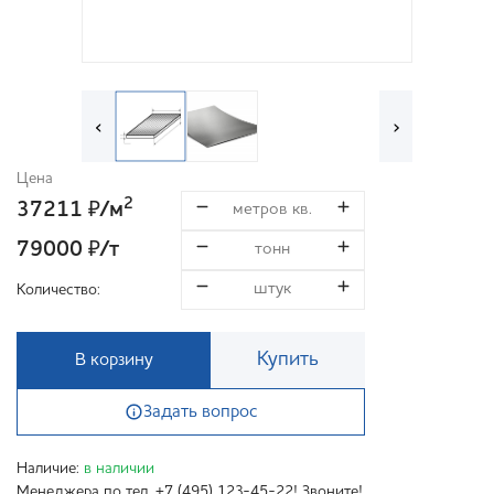
‹
›
Цена
2
37211
/м
₽
79000
/т
₽
Количество:
Купить
В корзину
Задать вопрос
Наличие:
в наличии
Менеджера по тел. +7 (495) 123-45-22! Звоните!