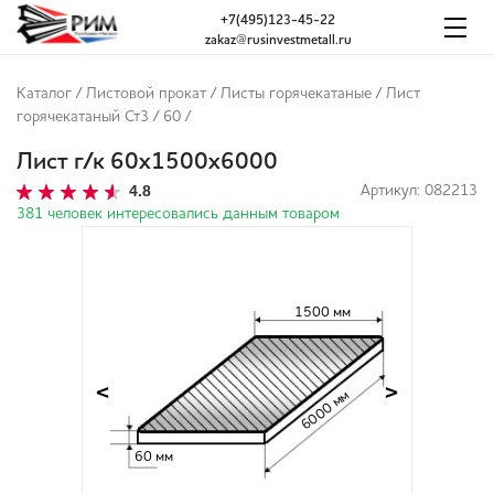
+7(495)123-45-22
zakaz@rusinvestmetall.ru
Каталог
/
Листовой прокат
/
Листы горячекатаные
/
Лист
горячекатаный Ст3
/
60
/
Лист г/к 60х1500х6000
4.8
Артикул: 082213
381 человек интересовались данным товаром
1500 мм
<
>
6000 мм
60 мм