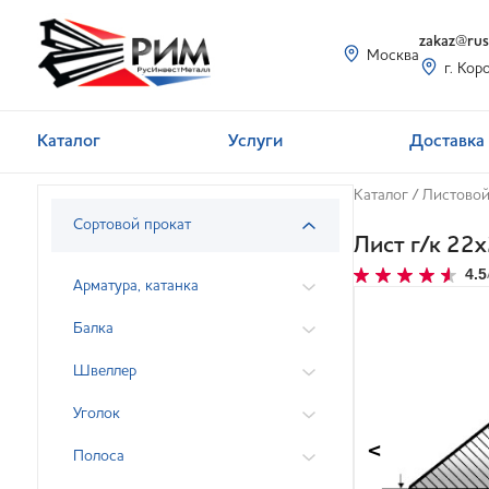
zakaz@rusi
Москва
г. Кор
Каталог
Услуги
Доставка 
Каталог
/
Листовой
Сортовой прокат
Лист г/к 2
4.5
Арматура, катанка
Балка
Швеллер
Уголок
<
Полоса