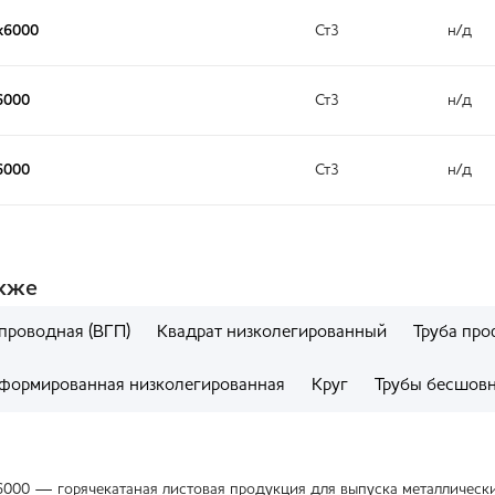
х6000
Ст3
н/д
6000
Ст3
н/д
6000
Ст3
н/д
акже
проводная (ВГП)
Квадрат низколегированный
Труба про
еформированная низколегированная
Круг
Трубы бесшов
6000 — горячекатаная листовая продукция для выпуска металлическ