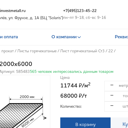
nvestmetall.ru
+7(495)123-45-22
пн-пт 9-18, сб-вс 9-16
олёв, ул. Фрунзе, д. 1А (БЦ "Solaris")
и оплата
О компании
Рекви
 прокат
/
Листы горячекатаные
/
Лист горячекатаный Ст3
/
22
/
2х2000х6000
Артикул: 585483
565 человек интересовались данным товаром
Цена
2
11744
/м
₽
68000
/т
₽
2000 мм
Количество:
>
6000 мм
Ку
В корзину