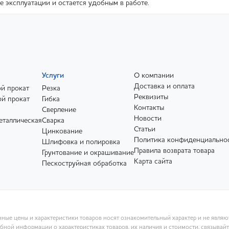
е эксплуатации и остается удобным в работе.
Услуги
О компании
Доставка и оплата
й прокат
Резка
Реквизиты
й прокат
Гибка
Контакты
Сверление
Новости
еталлическая
Сварка
Статьи
Цинкование
Политика конфиденциально
Шлифовка и полировка
Правила возврата товара
Грунтование и окрашивание
Карта сайта
Пескоструйная обработка
ные цены и характеристики товаров носят ознакомительный характер и не явля
ной информации о характеристиках товаров, их наличия и стоимости, связывай