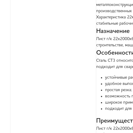
металлоконструкций
производственных 
Характеристика 22
стабильные рабочи
Назначение
Лист г/к 22х2000х
строительстве, ма
Особенности
Сталь СТ3 относит
подходит для свар
устойчивые ра
удобное выпол
простая резка;
возможность г
широкое прим
подходит для 
Преимущест
Лист г/к 22х2000х