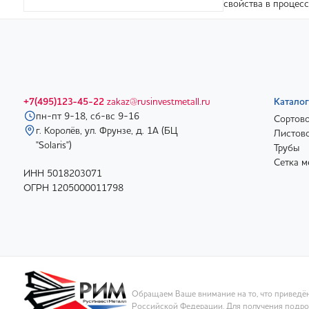
свойства в процесс
+7(495)123-45-22
zakaz@rusinvestmetall.ru
Каталог
пн-пт 9-18, сб-вс 9-16
Сортово
г. Королёв, ул. Фрунзе, д. 1А (БЦ
Листово
"Solaris")
Трубы
Сетка м
ИНН 5018203071
ОГРН 1205000011798
Обращаем Ваше внимание на то, что приведён
Российской Федерации. Для получения подроб