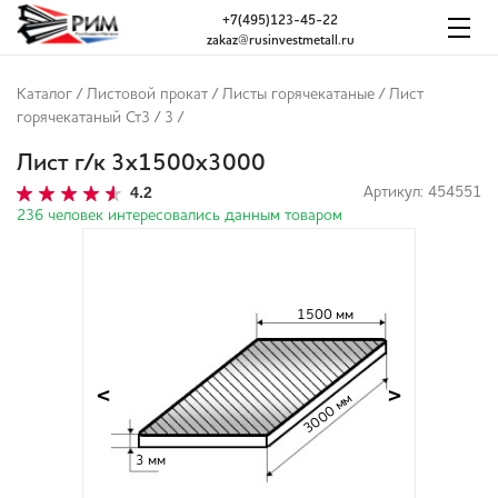
+7(495)123-45-22
zakaz@rusinvestmetall.ru
Каталог
/
Листовой прокат
/
Листы горячекатаные
/
Лист
горячекатаный Ст3
/
3
/
Лист г/к 3х1500х3000
4.2
Артикул: 454551
236 человек интересовались данным товаром
1500 мм
<
>
3000 мм
3 мм