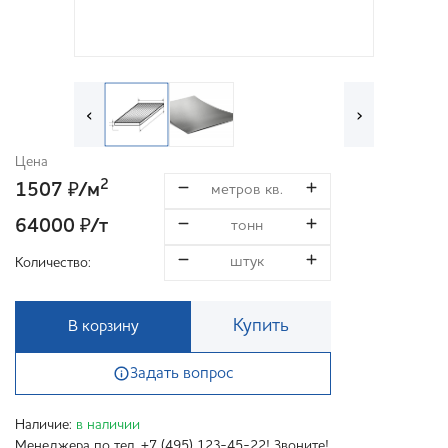
‹
›
Цена
2
1507
/м
₽
64000
/т
₽
Количество:
Купить
В корзину
Задать вопрос
Наличие:
в наличии
Менеджера по тел. +7 (495) 123-45-22! Звоните!