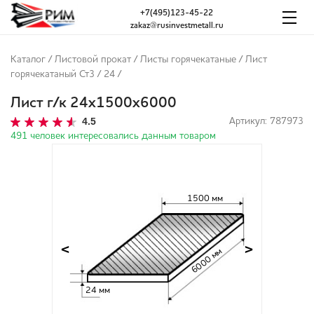
+7(495)123-45-22
zakaz@rusinvestmetall.ru
Каталог
/
Листовой прокат
/
Листы горячекатаные
/
Лист
горячекатаный Ст3
/
24
/
Лист г/к 24х1500х6000
4.5
Артикул: 787973
491 человек интересовались данным товаром
1500 мм
<
>
6000 мм
24 мм