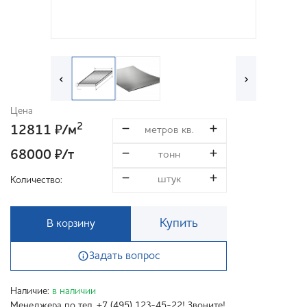
‹
›
Цена
2
12811
/м
₽
68000
/т
₽
Количество:
Купить
В корзину
Задать вопрос
Наличие:
в наличии
Менеджера по тел. +7 (495) 123-45-22! Звоните!