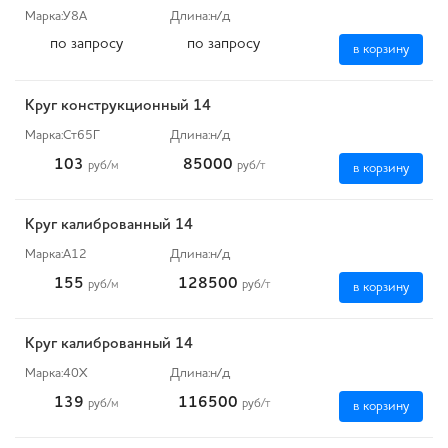
Марка:
У8А
Длина:
н/д
по запросу
по запросу
в корзину
Круг конструкционный 14
Марка:
Ст65Г
Длина:
н/д
103
85000
руб
/м
руб
/т
в корзину
Круг калиброванный 14
Марка:
А12
Длина:
н/д
155
128500
руб
/м
руб
/т
в корзину
Круг калиброванный 14
Марка:
40Х
Длина:
н/д
139
116500
руб
/м
руб
/т
в корзину