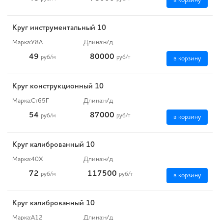
в корзину
Круг инструментальный 10
Марка:
У8А
Длина:
н/д
49
80000
руб
/м
руб
/т
в корзину
Круг конструкционный 10
Марка:
Ст65Г
Длина:
н/д
54
87000
руб
/м
руб
/т
в корзину
Круг калиброванный 10
Марка:
40Х
Длина:
н/д
72
117500
руб
/м
руб
/т
в корзину
Круг калиброванный 10
Марка:
А12
Длина:
н/д