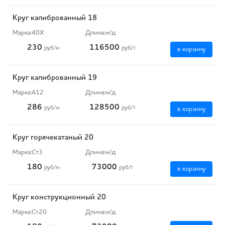
Круг калиброванный 18
Марка:
40Х
Длина:
н/д
230
116500
руб
/м
руб
/т
в корзину
Круг калиброванный 19
Марка:
А12
Длина:
н/д
286
128500
руб
/м
руб
/т
в корзину
Круг горячекатаный 20
Марка:
Ст3
Длина:
н/д
180
73000
руб
/м
руб
/т
в корзину
Круг конструкционный 20
Марка:
Ст20
Длина:
н/д