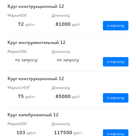
Круг конструкционный 12
Марка:
40Х
Длина:
н/д
72
81000
руб
/м
руб
/т
в корзину
Круг инструментальный 12
Марка:
У8А
Длина:
н/д
по запросу
по запросу
в корзину
Круг конструкционный 12
Марка:
Ст65Г
Длина:
н/д
75
85000
руб
/м
руб
/т
в корзину
Круг калиброванный 12
Марка:
40Х
Длина:
н/д
103
117500
руб
/м
руб
/т
в корзину