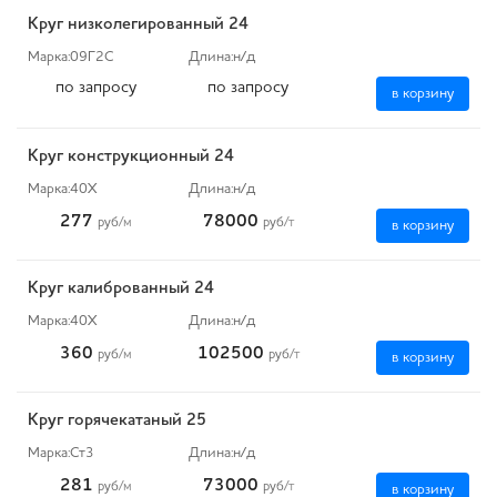
Круг низколегированный 24
Марка:
09Г2С
Длина:
н/д
по запросу
по запросу
в корзину
Круг конструкционный 24
Марка:
40Х
Длина:
н/д
277
78000
руб
/м
руб
/т
в корзину
Круг калиброванный 24
Марка:
40Х
Длина:
н/д
360
102500
руб
/м
руб
/т
в корзину
Круг горячекатаный 25
Марка:
Ст3
Длина:
н/д
281
73000
руб
/м
руб
/т
в корзину