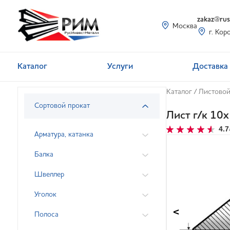
zakaz@rusi
Москва
г. Кор
Каталог
Услуги
Доставка 
Каталог
/
Листовой
Сортовой прокат
Лист г/к 1
4.7
Арматура, катанка
Балка
Швеллер
Уголок
<
Полоса