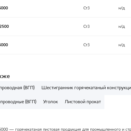
6000
Ст3
н/д
x2500
Ст3
н/д
6000
Ст3
н/д
акже
проводная (ВГП)
Шестигранник горячекатаный конструкц
опроводные (ВГП)
Уголок
Листовой прокат
6000 — горячекатаная листовая продукция для промышленного и ст