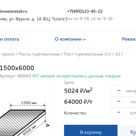
nvestmetall.ru
+7(495)123-45-22
пн-пт 9-18, сб-вс 9-16
олёв, ул. Фрунзе, д. 1А (БЦ "Solaris")
и оплата
О компании
Рекви
 прокат
/
Листы горячекатаные
/
Лист горячекатаный Ст3
/
10
/
0х1500х6000
Артикул: 089001
367 человек интересовались данным товаром
Цена
2
5024
/м
₽
64000
/т
₽
1500 мм
Количество:
>
6000 мм
Ку
В корзину