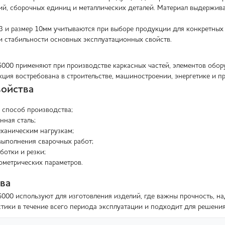
ий, сборочных единиц и металлических деталей. Материал выдержива
3 и размер 10мм учитываются при выборе продукции для конкретных
 и стабильности основных эксплуатационных свойств.
6000 применяют при производстве каркасных частей, элементов обо
кция востребована в строительстве, машиностроении, энергетике и п
ойства
 способ производства;
нная сталь;
еханическим нагрузкам;
ыполнения сварочных работ;
ботки и резки;
ометрических параметров.
ва
6000 используют для изготовления изделий, где важны прочность, 
стики в течение всего периода эксплуатации и подходит для решени