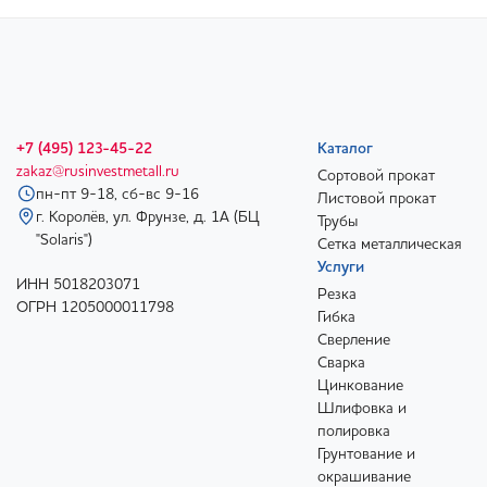
+7 (495) 123-45-22
Каталог
zakaz@rusinvestmetall.ru
Сортовой прокат
пн-пт 9-18, сб-вс 9-16
Листовой прокат
г. Королёв, ул. Фрунзе, д. 1А (БЦ
Трубы
"Solaris")
Сетка металлическая
Услуги
ИНН 5018203071
Резка
ОГРН 1205000011798
Гибка
Сверление
Сварка
Цинкование
Шлифовка и
полировка
Грунтование и
окрашивание