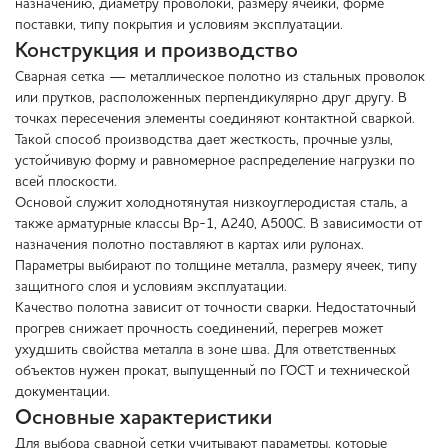
назначению, диаметру проволоки, размеру ячейки, форме
поставки, типу покрытия и условиям эксплуатации.
Конструкция и производство
Сварная сетка — металлическое полотно из стальных проволок
или прутков, расположенных перпендикулярно друг другу. В
точках пересечения элементы соединяют контактной сваркой.
Такой способ производства дает жесткость, прочные узлы,
устойчивую форму и равномерное распределение нагрузки по
всей плоскости.
Основой служит холоднотянутая низкоуглеродистая сталь, а
также арматурные классы Вр-1, А240, А500С. В зависимости от
назначения полотно поставляют в картах или рулонах.
Параметры выбирают по толщине металла, размеру ячеек, типу
защитного слоя и условиям эксплуатации.
Качество полотна зависит от точности сварки. Недостаточный
прогрев снижает прочность соединений, перегрев может
ухудшить свойства металла в зоне шва. Для ответственных
объектов нужен прокат, выпущенный по ГОСТ и технической
документации.
Основные характеристики
Для выбора сварной сетки учитывают параметры, которые