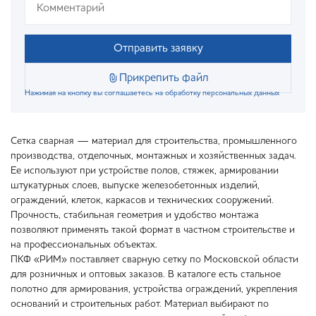
Отправить заявку
Прикрепить файл
Нажимая на кнопку вы соглашаетесь на обработку персональных данных
Сетка сварная — материал для строительства, промышленного
производства, отделочных, монтажных и хозяйственных задач.
Ее используют при устройстве полов, стяжек, армировании
штукатурных слоев, выпуске железобетонных изделий,
ограждений, клеток, каркасов и технических сооружений.
Прочность, стабильная геометрия и удобство монтажа
позволяют применять такой формат в частном строительстве и
на профессиональных объектах.
ПКФ «РИМ» поставляет сварную сетку по Московской области
для розничных и оптовых заказов. В каталоге есть стальное
полотно для армирования, устройства ограждений, укрепления
оснований и строительных работ. Материал выбирают по