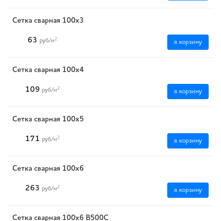
Сетка сварная 100х3
63
2
руб
/м
в корзину
Сетка сварная 100х4
109
2
руб
/м
в корзину
Сетка сварная 100х5
171
2
руб
/м
в корзину
Сетка сварная 100х6
263
2
руб
/м
в корзину
Сетка сварная 100х6 B500C