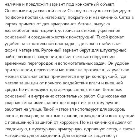
наличие и предложит вариант под конкретный объект.
Основные виды сварной сетки Сварную сетку классифицируют
по форме поставки, материалу, покрытию и назначению. Сетка в
картах применяют для армирования бетона, выпуска
железобетонных изделий, устройства стяжек, укрепления
оснований и создания жестких конструкций. Такой формат
удобен на строительной площадке, где важна стабильная
форма материала. Рулонный вариант берут для штукатурных
работ, легких ограждений, хозяйственных сооружений,
временных перегородок и вспомогательных задач. Он удобен
при хранении, перевозке и монтаже на протяженных участках.
Черная стальная сетка применяется внутри конструкций, где
металл защищен от прямого воздействия влаги и внешней
среды. Ее используют для армирования, стяжки, бетонных
оснований и внутренних строительных работ. Оцинкованная
сварная сетка имеет защитное покрытие, поэтому лучше
работает на улице. Такой материал используют для заборов,
клеток, вольеров, защитных экранов, ограждений и конструкций
с повышенной защитой от коррозии. По назначению выделяют
кладочную, штукатурную, арматурную, дорожную сетку, а также
материалы для ограждений. Для отдельных задач могут