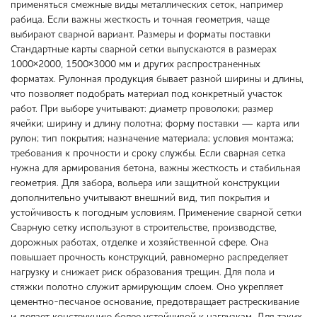
применяться смежные виды металлических сеток, например
рабица. Если важны жесткость и точная геометрия, чаще
выбирают сварной вариант. Размеры и форматы поставки
Стандартные карты сварной сетки выпускаются в размерах
1000×2000, 1500×3000 мм и других распространенных
форматах. Рулонная продукция бывает разной ширины и длины,
что позволяет подобрать материал под конкретный участок
работ. При выборе учитывают: диаметр проволоки; размер
ячейки; ширину и длину полотна; форму поставки — карта или
рулон; тип покрытия; назначение материала; условия монтажа;
требования к прочности и сроку службы. Если сварная сетка
нужна для армирования бетона, важны жесткость и стабильная
геометрия. Для забора, вольера или защитной конструкции
дополнительно учитывают внешний вид, тип покрытия и
устойчивость к погодным условиям. Применение сварной сетки
Сварную сетку используют в строительстве, производстве,
дорожных работах, отделке и хозяйственной сфере. Она
повышает прочность конструкций, равномерно распределяет
нагрузку и снижает риск образования трещин. Для пола и
стяжки полотно служит армирующим слоем. Оно укрепляет
цементно-песчаное основание, предотвращает растрескивание