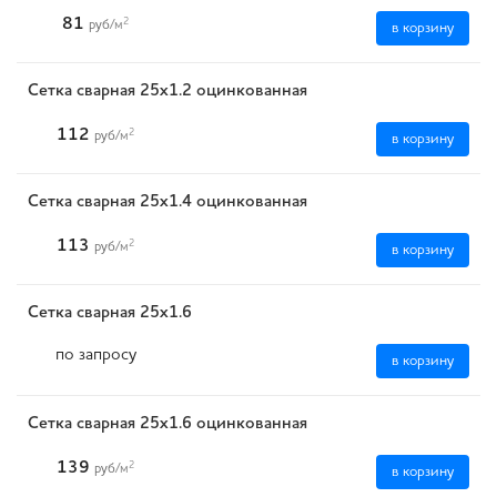
81
2
руб
/м
в корзину
Сетка сварная 25х1.2 оцинкованная
112
2
руб
/м
в корзину
Сетка сварная 25х1.4 оцинкованная
113
2
руб
/м
в корзину
Сетка сварная 25х1.6
по запросу
в корзину
Сетка сварная 25х1.6 оцинкованная
139
2
руб
/м
в корзину