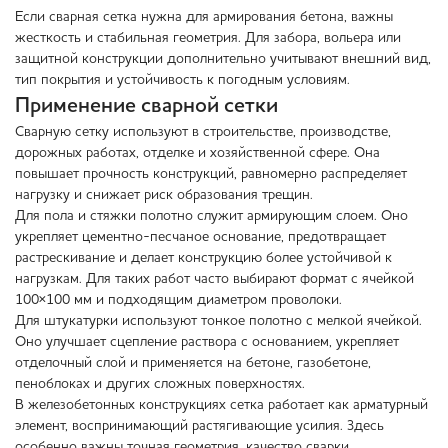
Если сварная сетка нужна для армирования бетона, важны
жесткость и стабильная геометрия. Для забора, вольера или
защитной конструкции дополнительно учитывают внешний вид,
тип покрытия и устойчивость к погодным условиям.
Применение сварной сетки
Сварную сетку используют в строительстве, производстве,
дорожных работах, отделке и хозяйственной сфере. Она
повышает прочность конструкций, равномерно распределяет
нагрузку и снижает риск образования трещин.
Для пола и стяжки полотно служит армирующим слоем. Оно
укрепляет цементно-песчаное основание, предотвращает
растрескивание и делает конструкцию более устойчивой к
нагрузкам. Для таких работ часто выбирают формат с ячейкой
100×100 мм и подходящим диаметром проволоки.
Для штукатурки используют тонкое полотно с мелкой ячейкой.
Оно улучшает сцепление раствора с основанием, укрепляет
отделочный слой и применяется на бетоне, газобетоне,
пеноблоках и других сложных поверхностях.
В железобетонных конструкциях сетка работает как арматурный
элемент, воспринимающий растягивающие усилия. Здесь
особенно важны точная геометрия, качество сварки,