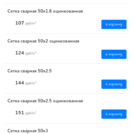
Сетка сварная 50х1.8 оцинкованная
107
2
руб
/м
в корзину
Сетка сварная 50х2 оцинкованная
124
2
руб
/м
в корзину
Сетка сварная 50х2.5
144
2
руб
/м
в корзину
Сетка сварная 50х2.5 оцинкованная
151
2
руб
/м
в корзину
Сетка сварная 50х3