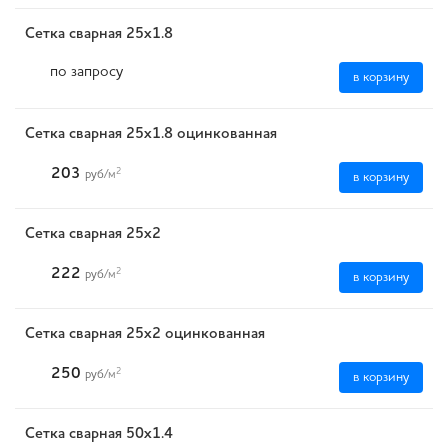
Сетка сварная 25х1.8
по запросу
в корзину
Сетка сварная 25х1.8 оцинкованная
203
2
руб
/м
в корзину
Сетка сварная 25х2
222
2
руб
/м
в корзину
Сетка сварная 25х2 оцинкованная
250
2
руб
/м
в корзину
Сетка сварная 50х1.4