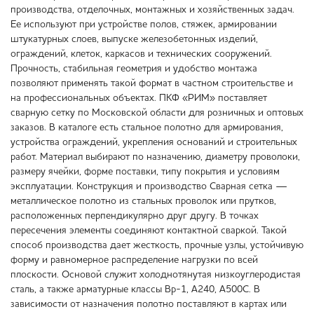
производства, отделочных, монтажных и хозяйственных задач.
Ее используют при устройстве полов, стяжек, армировании
штукатурных слоев, выпуске железобетонных изделий,
ограждений, клеток, каркасов и технических сооружений.
Прочность, стабильная геометрия и удобство монтажа
позволяют применять такой формат в частном строительстве и
на профессиональных объектах. ПКФ «РИМ» поставляет
сварную сетку по Московской области для розничных и оптовых
заказов. В каталоге есть стальное полотно для армирования,
устройства ограждений, укрепления оснований и строительных
работ. Материал выбирают по назначению, диаметру проволоки,
размеру ячейки, форме поставки, типу покрытия и условиям
эксплуатации. Конструкция и производство Сварная сетка —
металлическое полотно из стальных проволок или прутков,
расположенных перпендикулярно друг другу. В точках
пересечения элементы соединяют контактной сваркой. Такой
способ производства дает жесткость, прочные узлы, устойчивую
форму и равномерное распределение нагрузки по всей
плоскости. Основой служит холоднотянутая низкоуглеродистая
сталь, а также арматурные классы Вр-1, А240, А500С. В
зависимости от назначения полотно поставляют в картах или