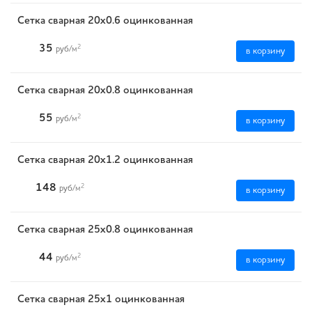
Сетка сварная 20х0.6 оцинкованная
35
2
руб
/м
в корзину
Сетка сварная 20х0.8 оцинкованная
55
2
руб
/м
в корзину
Сетка сварная 20х1.2 оцинкованная
148
2
руб
/м
в корзину
Сетка сварная 25х0.8 оцинкованная
44
2
руб
/м
в корзину
Сетка сварная 25х1 оцинкованная