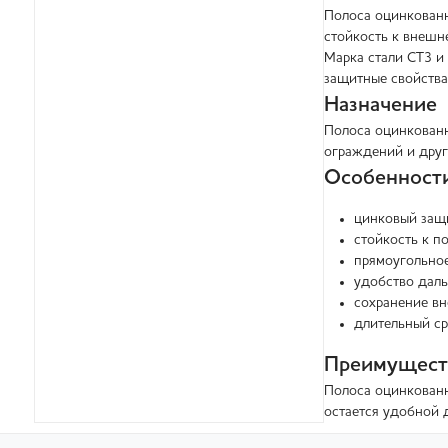
Полоса оцинкованн
стойкость к внешн
Марка стали СТ3 и
защитные свойства
Назначение
Полоса оцинкованн
ограждений и друг
Особенност
цинковый защ
стойкость к п
прямоугольное
удобство дал
сохранение вн
длительный ср
Преимущест
Полоса оцинкованн
остается удобной 