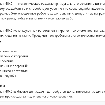
ая 40x5 — металлическое изделие прямоугольного сечения с цинков
ему воздействию и способствует увеличению срока службы изделия.
 размер 5мм определяют рабочие характеристики, допустимые нагру
 при резке, гибке и выполнении монтажных работ.
ая 40x5 используют при изготовлении крепежных элементов, направл
их изделий из стали. Продукция востребована в строительстве, инж
и
итный слой;
оявлению коррозии;
 сечение;
ьнейших операций;
ешнего состояния;
ок службы.
ва
ая 40x5 выбирают для задач, где требуется дополнительная защита 
для производства и длительного использования.