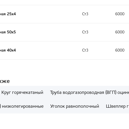
ная 25x4
Ст3
6000
ная 50x5
Ст3
6000
ная 40x4
Ст3
6000
акже
Круг горячекатаный
Труба водогазопроводная (ВГП) оцин
) низколегированные
Уголок равнополочный
Швеллер г