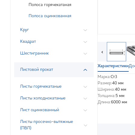
Полоса горячекатаная
Полоса оцинкованная
Круг
Квадрат
‹
Шестигранник
Характеристики
До
Листовой прокат
Марка:
Ст3
Размер:
40 мм
Листы горячекатаные
Ширина:
40 мм
Толщина:
5 мм
Листы холоднокатаные
Длина:
6000 мм
Лист оцинкованный
Листы просечно-вытяжные
(ПВЛ)