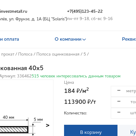
nvestmetall.ru
+7(495)123-45-22
пн-пт 9-18, сб-вс 9-16
олёв, ул. Фрунзе, д. 1А (БЦ "Solaris")
и оплата
О компании
Рекви
 прокат
/
Полоса
/
Полоса оцинкованная
/
5
/
кованная 40x5
Артикул: 336462
515 человек интересовались данным товаром
Цена
2
184
/м
₽
113900
/т
₽
Количество:
40 мм
5 мм
>
Ку
В корзину