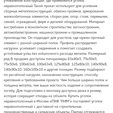
утяжеления конструкции. Где применяется уголок
неравнополочный Такой прокат используют для усиления
сборных металлоконструкций, обвязки проёмов, армирования
железобетонных элементов, сборки рам, опор, стоек, перемычек,
связей, ограждений, ферм и деталей оборудования. Материал
востребован в монолитном строительстве, вагоностроении,
автомобилестроении, машиностроении и промышленном
производстве. Он подходит для участков, где нужен прочный
элемент с разной шириной полок. Профиль распределяет
нагрузки, усиливает соединения и помогает создавать
устойчивые узлы без избыточного расхода металла. Размерный
ряд В продаже доступны типоразмеры 63х40х5, 75х50х5,
75х50х6, 100х63х6, 100х63х8, 125х80х8, 125х80х10, 140х90х8,
140х90х10, 160х100х10 и другие позиции. Размер подбирают
по расчётной нагрузке, назначению конструкции, способу
крепления и требованиям проекта. Чем больше ширина полок и
толщина металла, тем выше жёсткость изделия и сопротивление
изгибу. Для подготовки к монтажу доступна резка в размер,
которая сокращает отходы на объекте. Купить уголок
неравнополочный в Москве «ПКФ "РИМ"» поставляет уголок
неравнополочный с доставкой на строительные,
производственные и складские объекты. Партии отгружаются