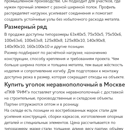
промышленном производстве. Он подходит для участков, где
нужен прочный элемент с разной шириной полок. Профиль
распределяет нагрузки, усиливает соединения и помогает
создавать устойчивые узлы без избыточного расхода металла.
Размерный ряд
В продаже доступны типоразмеры 63х40х5, 75х50х5, 75х50х6,
100х63х6, 100х63х8, 125х80х8, 125х80х10, 140х90х8,
140х90х10, 160х100х10 и другие позиции.
Размер подбирают по расчётной нагрузке, назначению
конструкции, способу крепления и требованиям проекта. Чем
больше ширина полок и толщина металла, тем выше жёсткость
изделия и сопротивление изгибу. Для подготовки к монтажу
доступна резка в размер, которая сокращает отходы на объекте.
Купить уголок неравнополочный в Москве
«ПКФ "РИМ"» поставляет уголок неравнополочный с доставкой
на строительные, производственные и складские объекты.
Партии отгружаются оптом и в розницу.
На складе есть позиции из востребованных марок стали для
усиления конструкций, сборки каркасов, изготовления опорных
деталей и специальных элементов. Цена рассчитывается по
типоразмеру, марке стали, толщине, длине, весу партии, объёму