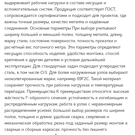
выдерживает рабочие нагрузки в составе несущих и
вспомогательных систем. Продукция соответствует ГОСТ,
сопровождается сертификатами и подходит для проектов, где
важны точные размеры, качество металла и надёжные
соединения. Основные параметры При выборе учитывают
ширину большей и меньшей полки, толщину металла, длину,
марку стали, состояние поверхности, точность прокатки и
расчётный вес погонного метра. Эти параметры определяют
несущую способность изделия, удобство монтажа, способ
крепления к другим деталям и условия дальнейшей
эксплуатации. Для стандартных задач подходит углеродистая
сталь, в том числе Ст3. Для более нагруженных узлов выбирают
низколегированные марки, например 09Г2С. Такой материал
сохраняет прочность при рабочих нагрузках и температурных
перепадах. Преимущества К преимуществам относятся: высокая
жёсткость Г-образного сечения; устойчивость к изгибающим и
распределённым нагрузкам; работа в узлах с неравномерным
распределением усилий; большой выбор размеров по ширине
полок, толщине и длине; удобная сварка, сверление и
механическая обработка; резка под заданный размер; монтаж в
сварных и сборных каркасах; прочность без лишнего