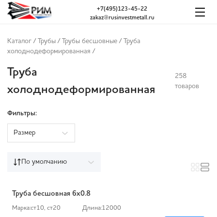
+7(495)123-45-22
zakaz@rusinvestmetall.ru
Каталог
/
Трубы
/
Трубы бесшовные
/
Труба
холоднодеформированная
/
Труба
258
товаров
холоднодеформированная
Фильтры:
Размер
По умолчанию
Труба бесшовная 6х0.8
Марка:
ст10, ст20
Длина:
12000