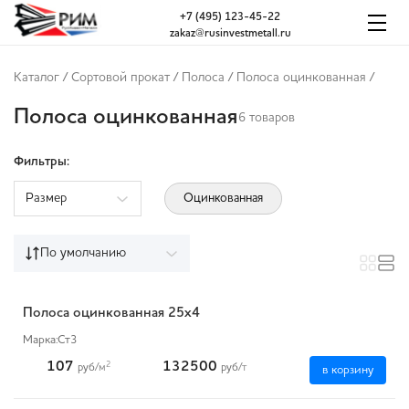
+7 (495) 123-45-22
zakaz@rusinvestmetall.ru
Каталог
/
Сортовой прокат
/
Полоса
/
Полоса оцинкованная
/
Полоса оцинкованная
6 товаров
Фильтры:
Размер
Оцинкованная
По умолчанию
Полоса оцинкованная 25x4
Марка:
Ст3
107
132500
2
руб
/м
руб
/т
в корзину