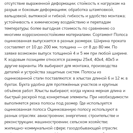
отсутствие выраженной деформации; стойкость к нагрузкам на
разрыв и боковым деформациям; обработка штамповкой,
вальцовкой, вытяжкой и гибкой; гибкость и удобство монтажа;
устойчивость к химическому воздействию и перепадам
температуры; более выгодная стоимость по сравнению со
многими коррозионностойкими материалами. Сортамент Полоса
оцинкованная выпускается в разных размерах. Ширина проката
составляет от 10 до 200 мм, толщина — от 8 до 80 мм. По
заявке возможен выпуск толщиной 4 и 5 мм при любой ширине.
К ходовым позициям относятся размеры 25х4, 40х4, 40х5 и
другие варианты. Их выбирают для монтажа, производства
деталей и устройства защитных систем. Полосы из
оцинкованной стали поставляются: в хлыстах длиной 6 и 12 м; в
бухтах. Бухта удобна для протяжённых участков и крупных
объёмов работ. Хлысты выбирают, когда нужна мерная длина и
быстрый раскрой под конкретные элементы. При необходимости
выполняется резка полосы под размер. Где используется
оцинкованная полоса Оцинкованную полосу используют в
разных отраслях: авиастроении; энергетике; строительстве и
реконструкции; машиностроении; сельском хозяйстве;
жилищно-коммунальной сфере; газодобывающей отрасли;