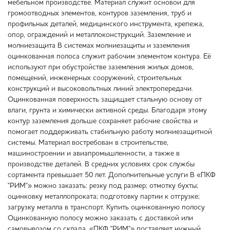
мебельном производстве. Материал служит основой для
громоотводных элементов, контуров заземления, труб и
профильных деталей, медицинского инструмента, крепежа,
опор, ограждений и металлоконструкций. Заземление и
молниезащита В системах молниезащиты и заземления
оцинкованная полоса служит рабочим элементом контура. Её
используют при обустройстве заземления жилых домов,
помещений, инженерных сооружений, строительных
конструкций и высоковольтных линий электропередачи.
Оцинкованная поверхность защищает стальную основу от
влаги, грунта и химически активной среды. Благодаря этому
контур заземления дольше сохраняет рабочие свойства и
помогает поддерживать стабильную работу молниезащитной
системы. Материал востребован в строительстве,
машиностроении и авиапромышленности, а также в
производстве деталей. В средних условиях срок службы
сортамента превышает 50 лет. Дополнительные услуги В «ПКФ
"РИМ"» можно заказать: резку под размер; отмотку бухты;
оцинковку металлопроката; подготовку партии к отгрузке;
загрузку металла в транспорт. Купить оцинкованную полосу
Оцинкованную полосу можно заказать с доставкой или
самовывозом со склада. «ПКФ "РИМ"» поставляет нужный