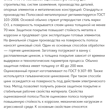
строительства, систем заземления, производства деталей,
опорных элементов и металлических конструкций. Стандарты и
производство Полосовой металлопрокат регламентируется ГОСТ
103-2006. Основой обычно служит углеродистая сталь марки
Ст3, а поверхность покрывается слоем цинка толщиной не менее
70 мкм. Защитное покрытие повышает стойкость металла к
коррозии и продлевает срок эксплуатации готовых элементов.
На финальной стадии производства на поверхность полосы
наносят цинковый слой. Один из основных способов обработки
— горячее цинкование. Заготовку погружают в ванну с
расплавленным цинком, а толщина покрытия зависит от времени
выдержки и технологических параметров процесса. Обычно
защитная плёнка имеет толщину от 40 до 200 мкм.
Оцинкованный прокат изготавливают по ГОСТ 9.307-89. Также
используется гальваническое цинкование. При таком способе
цинк осаждается на поверхность под действием электрического
тока. Метод позволяет получить ровное защитное покрытие и
стабильные рабочие свойства материала. Свойства
оцинкованной полосы После оцинковки полоса получает
повышенную стойкость к коррозии, механическим нагрузкам и
агрессивной среде. К основным свойствам относятся: