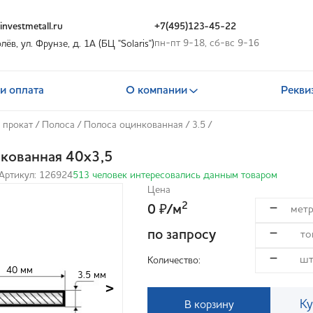
nvestmetall.ru
+7(495)123-45-22
пн-пт 9-18, сб-вс 9-16
олёв, ул. Фрунзе, д. 1А (БЦ "Solaris")
и оплата
О компании
Рекви
 прокат
/
Полоса
/
Полоса оцинкованная
/
3.5
/
кованная 40x3,5
Артикул: 126924
513 человек интересовались данным товаром
Цена
2
0
/м
₽
по запросу
Количество:
40 мм
3.5 мм
>
Ку
В корзину