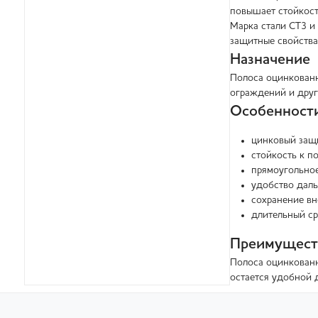
повышает стойкост
Марка стали СТ3 и
защитные свойства
Назначение
Полоса оцинкованн
ограждений и друг
Особенност
цинковый защ
стойкость к п
прямоугольное
удобство дал
сохранение вн
длительный ср
Преимущест
Полоса оцинкованн
остается удобной 