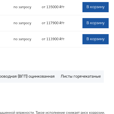
В корзину
по запросу
от 135000
₽
/т
В корзину
по запросу
от 117900
₽
/т
В корзину
по запросу
от 113900
₽
/т
роводная (ВГП) оцинкованная
Листы горячекатаные
ышенной влажности. Такое исполнение снижает риск коррозии,