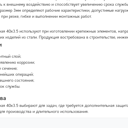
ь к внешнему воздействию и способствует увеличению срока службы
 размер 3мм определяют рабочие характеристики, допустимые нагру
 при резке, гибке и выполнении монтажных работ.
ая 40x3.5 используют при изготовлении крепежных элементов, напра
их изделий из стали. Продукция востребована в строительстве, инж
и
итный слой;
оявлению коррозии;
 сечение;
ьнейших операций;
ешнего состояния;
ок службы.
ва
ая 40x3.5 выбирают для задач, где требуется дополнительная защит
для производства и длительного использования.