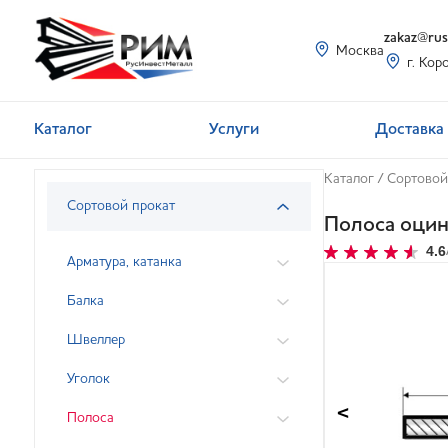
zakaz@rusi
Москва
г. Кор
Каталог
Услуги
Доставка 
Каталог
/
Сортовой
Сортовой прокат
Полоса оцин
4.6
Арматура, катанка
Балка
Швеллер
Уголок
<
Полоса