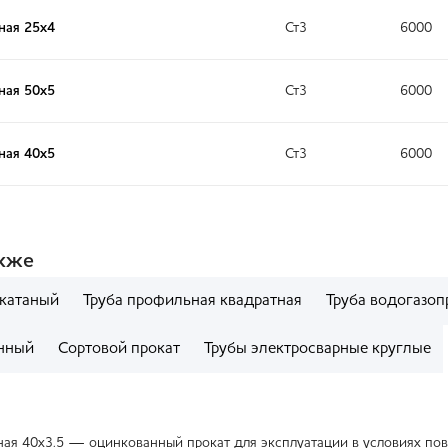
ная 25x4
Ст3
6000
ная 50x5
Ст3
6000
ная 40x5
Ст3
6000
акже
екатаный
Труба профильная квадратная
Труба водогазоп
нный
Сортовой прокат
Трубы электросварные круглые
ая 40x3.5 — оцинкованный прокат для эксплуатации в условиях пов