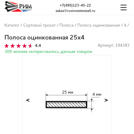
+7(495)123-45-22
zakaz@rusinvestmetall.ru
Каталог
/
Сортовой прокат
/
Полоса
/
Полоса оцинкованная
/
4
/
Полоса оцинкованная 25x4
4.4
Артикул: 194383
309 человек интересовались данным товаром
25 мм
4 мм
<
>