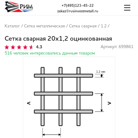
+7(495)123-45-22
zakaz@rusinvestmetall.ru
Каталог
/
Сетка металлическая
/
Сетка сварная
/
1.2
/
Сетка сварная 20х1,2 оцинкованная
4.3
Артикул: 699861
516 человек интересовались данным товаром
1.2 мм
<
>