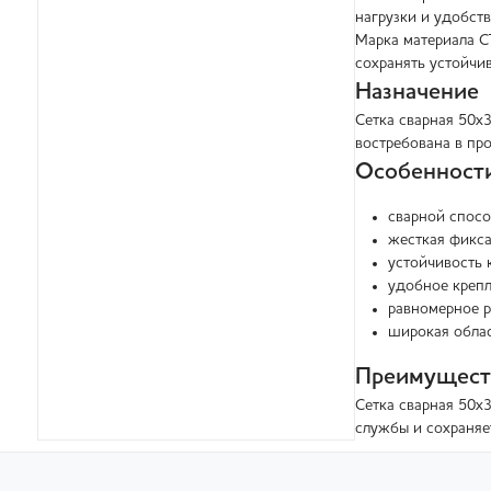
нагрузки и удобст
Марка материала С
сохранять устойчи
Назначение
Сетка сварная 50х
востребована в пр
Особенност
сварной спосо
жесткая фикса
устойчивость 
удобное крепл
равномерное р
широкая облас
Преимущест
Сетка сварная 50х
службы и сохраняе