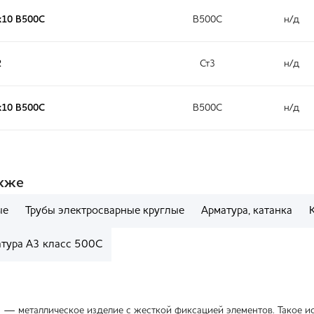
х10 B500C
В500С
н/д
2
Ст3
н/д
х10 B500C
В500С
н/д
акже
ые
Трубы электросварные круглые
Арматура, катанка
тура А3 класс 500С
3 — металлическое изделие с жесткой фиксацией элементов. Такое и