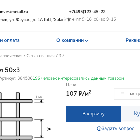
nvestmetall.ru
+7(495)123-45-22
пн-пт 9-18, сб-вс 9-16
олёв, ул. Фрунзе, д. 1А (БЦ "Solaris")
и оплата
О компании
Рекви
таллическая
/
Сетка сварная
/
3
/
ая 50х3
Артикул: 384506
196 человек интересовались данным товаром
Цена
2
107
/м
₽
3 мм
Ку
В корзину
>
Задать вопрос