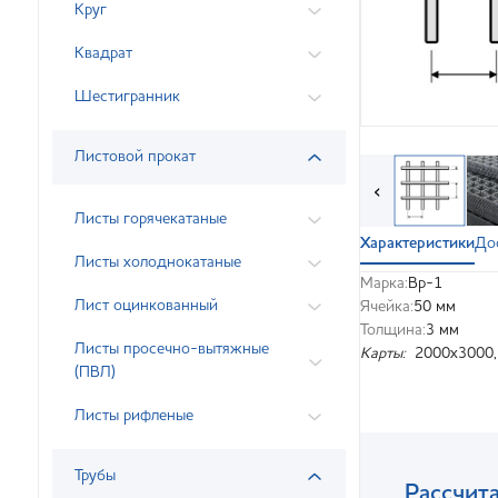
Круг
Квадрат
Шестигранник
Листовой прокат
‹
Листы горячекатаные
Характеристики
До
Листы холоднокатаные
Марка:
Вр-1
Лист оцинкованный
Ячейка:
50 мм
Толщина:
3 мм
Листы просечно-вытяжные
Карты:
2000х3000,
(ПВЛ)
Листы рифленые
Трубы
Рассчита