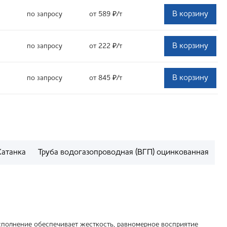
В корзину
по запросу
от 589
₽
/т
В корзину
по запросу
от 222
₽
/т
В корзину
по запросу
от 845
₽
/т
Катанка
Труба водогазопроводная (ВГП) оцинкованная
сполнение обеспечивает жесткость, равномерное восприятие