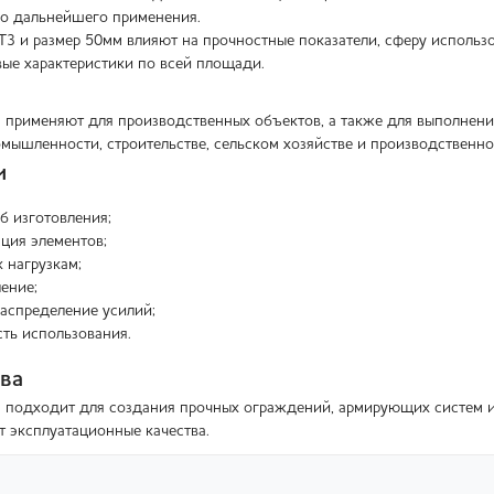
во дальнейшего применения.
Т3 и размер 50мм влияют на прочностные показатели, сферу использо
вые характеристики по всей площади.
3 применяют для производственных объектов, а также для выполнени
омышленности, строительстве, сельском хозяйстве и производственно
и
б изготовления;
ция элементов;
к нагрузкам;
ение;
аспределение усилий;
ть использования.
ва
3 подходит для создания прочных ограждений, армирующих систем и
т эксплуатационные качества.