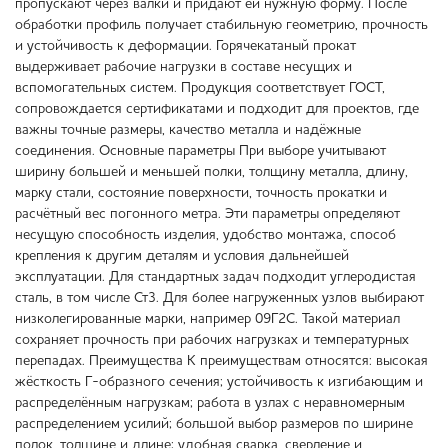
пропускают через валки и придают ей нужную форму. После
обработки профиль получает стабильную геометрию, прочность
и устойчивость к деформации. Горячекатаный прокат
выдерживает рабочие нагрузки в составе несущих и
вспомогательных систем. Продукция соответствует ГОСТ,
сопровождается сертификатами и подходит для проектов, где
важны точные размеры, качество металла и надёжные
соединения. Основные параметры При выборе учитывают
ширину большей и меньшей полки, толщину металла, длину,
марку стали, состояние поверхности, точность прокатки и
расчётный вес погонного метра. Эти параметры определяют
несущую способность изделия, удобство монтажа, способ
крепления к другим деталям и условия дальнейшей
эксплуатации. Для стандартных задач подходит углеродистая
сталь, в том числе Ст3. Для более нагруженных узлов выбирают
низколегированные марки, например 09Г2С. Такой материал
сохраняет прочность при рабочих нагрузках и температурных
перепадах. Преимущества К преимуществам относятся: высокая
жёсткость Г-образного сечения; устойчивость к изгибающим и
распределённым нагрузкам; работа в узлах с неравномерным
распределением усилий; большой выбор размеров по ширине
полок, толщине и длине; удобная сварка, сверление и