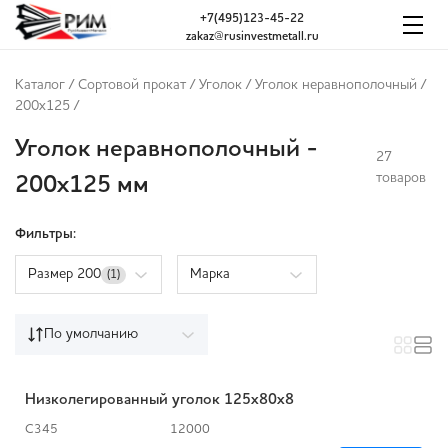
+7(495)123-45-22
zakaz@rusinvestmetall.ru
Каталог
/
Сортовой прокат
/
Уголок
/
Уголок неравнополочный
/
200x125
/
Уголок неравнополочный -
27
товаров
200x125 мм
Фильтры:
Размер 200
Марка
(1)
По умолчанию
Низколегированный уголок 125х80х8
С345
12000