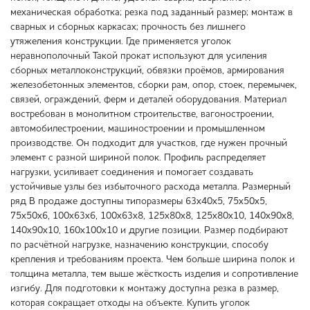
механическая обработка; резка под заданный размер; монтаж в
сварных и сборных каркасах; прочность без лишнего
утяжеления конструкции. Где применяется уголок
неравнополочный Такой прокат используют для усиления
сборных металлоконструкций, обвязки проёмов, армирования
железобетонных элементов, сборки рам, опор, стоек, перемычек,
связей, ограждений, ферм и деталей оборудования. Материал
востребован в монолитном строительстве, вагоностроении,
автомобилестроении, машиностроении и промышленном
производстве. Он подходит для участков, где нужен прочный
элемент с разной шириной полок. Профиль распределяет
нагрузки, усиливает соединения и помогает создавать
устойчивые узлы без избыточного расхода металла. Размерный
ряд В продаже доступны типоразмеры 63х40х5, 75х50х5,
75х50х6, 100х63х6, 100х63х8, 125х80х8, 125х80х10, 140х90х8,
140х90х10, 160х100х10 и другие позиции. Размер подбирают
по расчётной нагрузке, назначению конструкции, способу
крепления и требованиям проекта. Чем больше ширина полок и
толщина металла, тем выше жёсткость изделия и сопротивление
изгибу. Для подготовки к монтажу доступна резка в размер,
которая сокращает отходы на объекте. Купить уголок