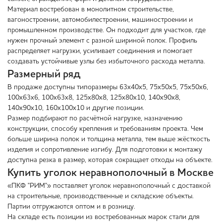
Материал востребован в монолитном строительстве,
вагоностроении, автомобилестроении, машиностроении и
промышленном производстве. Он подходит для участков, где
нужен прочный элемент с разной шириной полок. Профиль
распределяет нагрузки, усиливает соединения и помогает
создавать устойчивые узлы без избыточного расхода металла.
Размерный ряд
В продаже доступны типоразмеры 63х40х5, 75х50х5, 75х50х6,
100х63х6, 100х63х8, 125х80х8, 125х80х10, 140х90х8,
140х90х10, 160х100х10 и другие позиции.
Размер подбирают по расчётной нагрузке, назначению
конструкции, способу крепления и требованиям проекта. Чем
больше ширина полок и толщина металла, тем выше жёсткость
изделия и сопротивление изгибу. Для подготовки к монтажу
доступна резка в размер, которая сокращает отходы на объекте.
Купить уголок неравнополочный в Москве
«ПКФ "РИМ"» поставляет уголок неравнополочный с доставкой
на строительные, производственные и складские объекты.
Партии отгружаются оптом и в розницу.
На складе есть позиции из востребованных марок стали для