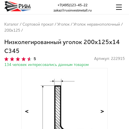
+7(495)123-45-22
zakaz@rusinvestmetall.ru
14 мм
Каталог
/
Сортовой прокат
/
Уголок
/
Уголок неравнополочный
/
200x125
/
Низколегированный уголок 200х125х14
С345
5
Артикул: 222915
134 человек интересовались данным товаром
<
>