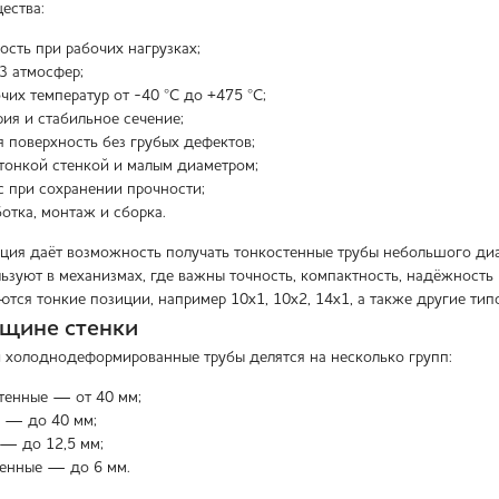
ества:
ость при рабочих нагрузках;
3 атмосфер;
чих температур от -40 °C до +475 °C;
рия и стабильное сечение;
я поверхность без грубых дефектов;
 тонкой стенкой и малым диаметром;
 при сохранении прочности;
отка, монтаж и сборка.
ия даёт возможность получать тонкостенные трубы небольшого диам
льзуют в механизмах, где важны точность, компактность, надёжность
ются тонкие позиции, например 10х1, 10х2, 14х1, а также другие ти
щине стенки
 холоднодеформированные трубы делятся на несколько групп:
тенные — от 40 мм;
е — до 40 мм;
— до 12,5 мм;
тенные — до 6 мм.