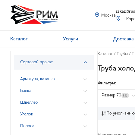
zakaz@rusi
Москва
г. Кор
Каталог
Услуги
Доставка 
Каталог
/
Трубы
/
Т
Сортовой прокат
Труба хол
Арматура, катанка
Фильтры:
Балка
Размер 70
(1)
Швеллер
По умолчанию
Уголок
Полоса
Наименование