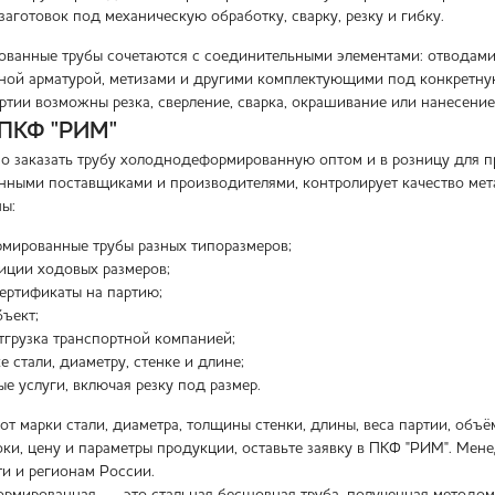
заготовок под механическую обработку, сварку, резку и гибку.
анные трубы сочетаются с соединительными элементами: отводами, 
ной арматурой, метизами и другими комплектующими под конкретну
ртии возможны резка, сверление, сварка, окрашивание или нанесени
 ПКФ "РИМ"
 заказать трубу холоднодеформированную оптом и в розницу для пр
енными поставщиками и производителями, контролирует качество мета
ны:
мированные трубы разных типоразмеров;
иции ходовых размеров;
ертификаты на партию;
бъект;
тгрузка транспортной компанией;
е стали, диаметру, стенке и длине;
е услуги, включая резку под размер.
от марки стали, диаметра, толщины стенки, длины, веса партии, объё
ки, цену и параметры продукции, оставьте заявку в ПКФ "РИМ". Мене
и и регионам России.