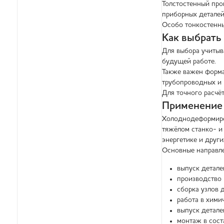
Толстостенный про
приборных деталей
Особо тонкостенны
Как выбрат
Для выбора учитыва
будущей работе.
Также важен формат
трубопроводных и 
Для точного расчё
Применение
Холоднодеформиров
тяжёлом станко- и
энергетике и други
Основные направле
выпуск детал
производство 
сборка узлов 
работа в хими
выпуск детале
монтаж в сост