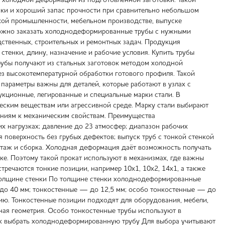
 холодной деформации из подготовленной заготовки. Такой
нки и хороший запас прочности при сравнительно небольшом
ской промышленности, мебельном производстве, выпуске
можно заказать холоднодеформированные трубы с нужными
дственных, строительных и ремонтных задач. Продукция
стенки, длину, назначение и рабочие условия. Купить трубы
убы получают из стальных заготовок методом холодной
з высокотемпературной обработки готового профиля. Такой
 параметры важны для деталей, которые работают в узлах с
кционные, легированные и специальные марки стали. В
ческим веществам или агрессивной среде. Марку стали выбирают
аниям к механическим свойствам. Преимущества
 нагрузках; давление до 23 атмосфер; диапазон рабочих
ая поверхность без грубых дефектов; выпуск труб с тонкой стенкой
нтаж и сборка. Холодная деформация даёт возможность получать
ке. Поэтому такой прокат используют в механизмах, где важны
тречаются тонкие позиции, например 10х1, 10х2, 14х1, а также
 толщине стенки По толщине стенки холоднодеформированные
 до 40 мм; тонкостенные — до 12,5 мм; особо тонкостенные — до
ению. Тонкостенные позиции подходят для оборудования, мебели,
ная геометрия. Особо тонкостенные трубы используют в
Как выбрать холоднодеформированную трубу Для выбора учитывают