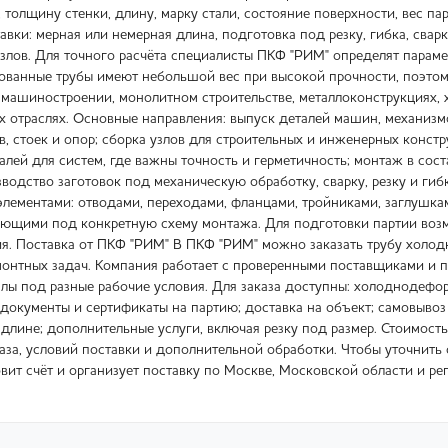
толщину стенки, длину, марку стали, состояние поверхности, вес па
вки: мерная или немерная длина, подготовка под резку, гибка, свар
злов. Для точного расчёта специалисты ПКФ "РИМ" определят параме
анные трубы имеют небольшой вес при высокой прочности, поэтому
 машиностроении, монолитном строительстве, металлоконструкциях,
их отраслях. Основные направления: выпуск деталей машин, механи
ов, стоек и опор; сборка узлов для строительных и инженерных конс
алей для систем, где важны точность и герметичность; монтаж в сос
зводство заготовок под механическую обработку, сварку, резку и г
лементами: отводами, переходами, фланцами, тройниками, заглушкам
ющими под конкретную схему монтажа. Для подготовки партии возмо
я. Поставка от ПКФ "РИМ" В ПКФ "РИМ" можно заказать трубу холо
монтных задач. Компания работает с проверенными поставщиками и п
алы под разные рабочие условия. Для заказа доступны: холоднодефо
документы и сертификаты на партию; доставка на объект; самовывоз 
 длине; дополнительные услуги, включая резку под размер. Стоимость
аза, условий поставки и дополнительной обработки. Чтобы уточнить 
ит счёт и организует поставку по Москве, Московской области и ре