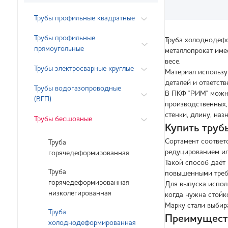
Трубы профильные квадратные
Трубы профильные
Труба холоднодефо
прямоугольные
металлопрокат име
весе.
Трубы электросварные круглые
Материал использу
деталей и ответст
Трубы водогазопроводные
В ПКФ "РИМ" можно
(ВГП)
производственных,
стенки, длину, наз
Трубы бесшовные
Купить тру
Сортамент соответ
Труба
редуцированием ил
горячедеформированная
Такой способ даёт 
Труба
повышенными треб
горячедеформированная
Для выпуска испол
низколегированная
когда нужна стойк
Марку стали выбир
Труба
Преимущест
холоднодеформированная