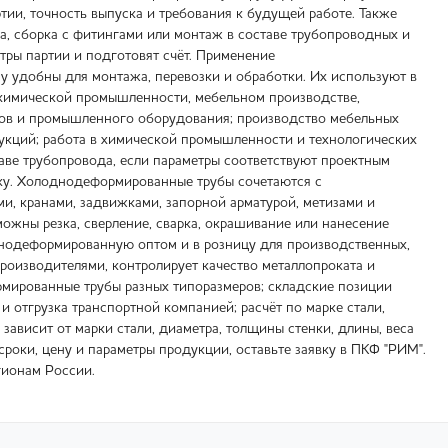
ртии, точность выпуска и требования к будущей работе. Также
ка, сборка с фитингами или монтаж в составе трубопроводных и
тры партии и подготовят счёт. Применение
 удобны для монтажа, перевозки и обработки. Их используют в
 химической промышленности, мебельном производстве,
змов и промышленного оборудования; производство мебельных
трукций; работа в химической промышленности и технологических
таве трубопровода, если параметры соответствуют проектным
ибку. Холоднодеформированные трубы сочетаются с
и, кранами, задвижками, запорной арматурой, метизами и
жны резка, сверление, сварка, окрашивание или нанесение
днодеформированную оптом и в розницу для производственных,
роизводителями, контролирует качество металлопроката и
рмированные трубы разных типоразмеров; складские позиции
и отгрузка транспортной компанией; расчёт по марке стали,
 зависит от марки стали, диаметра, толщины стенки, длины, веса
сроки, цену и параметры продукции, оставьте заявку в ПКФ "РИМ".
гионам России.