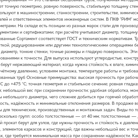
рмированная — это стальная бесшовная труба, полученная методом
ет точную геометрию, ровную поверхность, стабильную толщину сте
пользуют в машиностроении, станкостроении, строительстве, химиче
алей и ответственных элементов инженерных систем. В ПКФ "РИМ" 
метрами. На складе есть позиции из разных марок стали для произво
ументами и сертификатами; при расчёте учитывают диаметр, толщину 
анные Сортамент соответствует ГОСТ и техническим нормативам. Тр
ткой, редуцированием или другими технологическими операциями бе
диаметр, тонкие стенки, точные размеры и гладкую поверхность. Эти
ваниями к точности. Для выпуска используют углеродистые, констру
 берут нержавеющий материал, когда нужна стойкость к влаге, хими
счётному давлению, условиям монтажа, температуре работы и требов
анных труб Основные преимущества: высокая прочность при рабочих
°C до +475 °C; точная геометрия и стабильное сечение; ровная гладк
; небольшой вес при сохранении прочности; удобная обработка, мо
ы небольшого диаметра, чего сложнее добиться при горячей обработ
ность, надёжность и минимальные отклонения размеров. В продаже вс
ы для технических, производственных и монтажных задач. Виды по
несколько групп: особо толстостенные — от 40 мм; толстостенные —
ый прокат берут для узлов, где нужны прочность и стойкость к давл
, элементов каркасов и конструкций, где важны небольшой вес и точ
ах, где требуется минимальная масса при сохранении надёжности. 