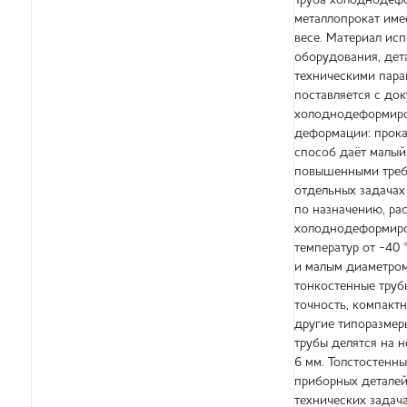
Труба холоднодефо
металлопрокат име
весе. Материал ис
оборудования, дет
техническими пара
поставляется с док
холоднодеформиров
деформации: прока
способ даёт малый 
повышенными требо
отдельных задачах
по назначению, ра
холоднодеформиров
температур от -40 
и малым диаметром
тонкостенные труб
точность, компакт
другие типоразмер
трубы делятся на 
6 мм. Толстостенн
приборных деталей
технических задач