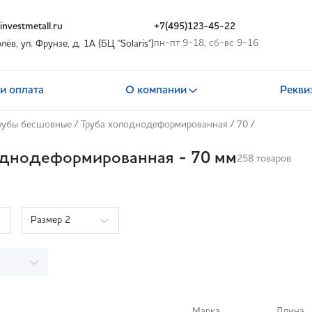
nvestmetall.ru
+7(495)123-45-22
пн-пт 9-18, сб-вс 9-16
олёв, ул. Фрунзе, д. 1А (БЦ "Solaris")
и оплата
О компании
Рекви
рубы бесшовные
/
Труба холоднодеформированная
/
70
/
однодеформированная - 70 мм
258 товаров
Размер 2
Марка
Длина