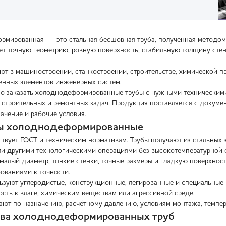
рмированная — это стальная бесшовная труба, полученная методом
ет точную геометрию, ровную поверхность, стабильную толщину сте
ют в машиностроении, станкостроении, строительстве, химической 
венных элементов инженерных систем.
 заказать холоднодеформированные трубы с нужными техническими п
 строительных и ремонтных задач. Продукция поставляется с докуме
начение и рабочие условия.
бы холоднодеформированные
ствует ГОСТ и техническим нормативам. Трубы получают из стальных
и другими технологическими операциями без высокотемпературной 
малый диаметр, тонкие стенки, точные размеры и гладкую поверхност
ованиями к точности.
ьзуют углеродистые, конструкционные, легированные и специальные 
ость к влаге, химическим веществам или агрессивной среде.
ают по назначению, расчётному давлению, условиям монтажа, темпер
ва холоднодеформированных труб