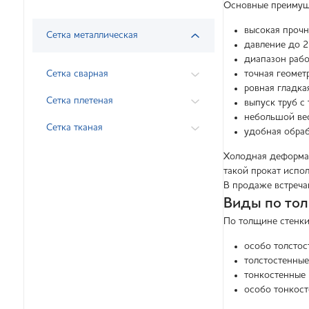
Основные преимущ
высокая прочн
Сетка металлическая
давление до 2
диапазон рабо
Сетка сварная
точная геомет
ровная гладка
Сетка плетеная
выпуск труб с
небольшой вес
Сетка тканая
удобная обраб
Холодная деформац
такой прокат испо
В продаже встреча
Виды по тол
По толщине стенки
особо толстос
толстостенны
тонкостенные 
особо тонкос