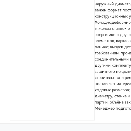
наружный диаметр, 
важен формат поста
конструкционных у
Холоднодеформиров
тяжёлом станко- и
энергетике и друг
элементов, каркас
линиях; выпуск дет
требованиям; прои
соединительными э
другими комплекту
защитного покрыти
строительных и ре
поставляет матери
ходовых размеров; 
диаметру, стенке и
партии, объёма зак
Менеджер подготов