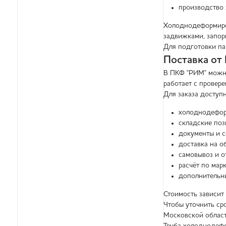
производство 
Холоднодеформиров
задвижками, запор
Для подготовки па
Поставка от
В ПКФ "РИМ" можно
работает с провер
Для заказа доступ
холоднодефор
складские поз
документы и с
доставка на о
самовывоз и о
расчёт по марк
дополнительны
Стоимость зависит 
Чтобы уточнить сро
Московской област