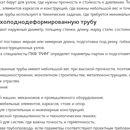
кат берут для узлов, где нужны прочность и стойкость к давлению. 
, элементов каркасов и конструкций, где важны небольшой вес и точ
е трубы используют в технических задачах, где требуется минималь
ь холоднодеформированную трубу
ют наружный диаметр, толщину стенки, длину, марку стали, состояни
 поставки: мерная или немерная длина, подготовка под резку, гибка
конструкционных узлов.
та специалисты ПКФ "РИМ" определят параметры партии и подготовят 
анные трубы имеют небольшой вес при высокой прочности, поэтому
 машиностроении, монолитном строительстве, металлоконструкциях,
х отраслях.
ния:
ей машин, механизмов и промышленного оборудования;
мебельных элементов, каркасов, стоек и опор;
для строительных и инженерных конструкций;
ческой промышленности и технологических линиях;
й для систем, где важны точность и герметичность;
аве трубопровода, если параметры соответствуют проектным требова