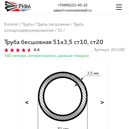
+7(495)123-45-22
zakaz@rusinvestmetall.ru
Каталог
/
Трубы
/
Трубы бесшовные
/
Труба
холоднодеформированная
/
51
/
Труба бесшовная 51х3,5 ст10, ст20
4.4
Артикул: 263160
540 человек интересовались данным товаром
3.5 мм
<
>