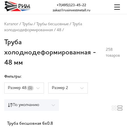
+7(495)123-45-22
zakaz@rusinvestmetall.ru
Каталог
/
Трубы
/
Трубы бесшовные
/
Труба
холоднодеформированная
/
48
/
Труба
258
холоднодеформированная -
товаров
48 мм
Фильтры:
Размер 48
Размер 2
(1)
По умолчанию
Труба бесшовная 6х0.8