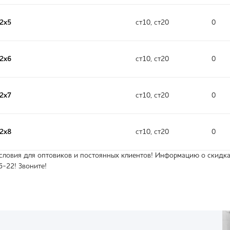
32х5
ст10, ст20
0
32х6
ст10, ст20
0
32х7
ст10, ст20
0
32х8
ст10, ст20
0
ловия для оптовиков и постоянных клиентов! Информацию о скидках
5-22! Звоните!