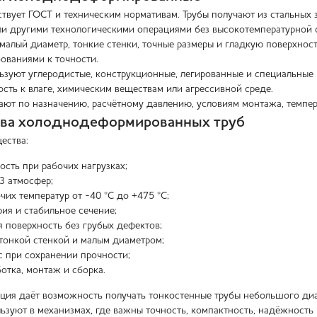
ствует ГОСТ и техническим нормативам. Трубы получают из стальных
и другими технологическими операциями без высокотемпературной 
малый диаметр, тонкие стенки, точные размеры и гладкую поверхност
ованиями к точности.
ьзуют углеродистые, конструкционные, легированные и специальные 
ость к влаге, химическим веществам или агрессивной среде.
ают по назначению, расчётному давлению, условиям монтажа, темпер
ва холоднодеформированных труб
ества:
ость при рабочих нагрузках;
3 атмосфер;
чих температур от -40 °C до +475 °C;
рия и стабильное сечение;
я поверхность без грубых дефектов;
 тонкой стенкой и малым диаметром;
 при сохранении прочности;
отка, монтаж и сборка.
ия даёт возможность получать тонкостенные трубы небольшого диам
льзуют в механизмах, где важны точность, компактность, надёжность