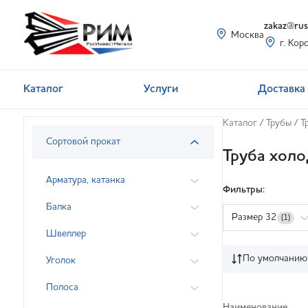
zakaz@rusi
Москва
г. Кор
Каталог
Услуги
Доставка 
Каталог
/
Трубы
/
Т
Сортовой прокат
Труба хол
Арматура, катанка
Фильтры:
Балка
Размер 32
(1)
Швеллер
По умолчанию
Уголок
Полоса
Наименование