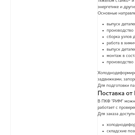
тяжёлом станко- и
энергетике и други
Основные направле
выпуск детал
производство 
сборка узлов 
работа в хими
выпуск детале
монтаж в сост
производство 
Холоднодеформиров
задвижками, запор
Для подготовки па
Поставка от
В ПКФ "РИМ" можно
работает с провер
Для заказа доступ
холоднодефор
складские поз