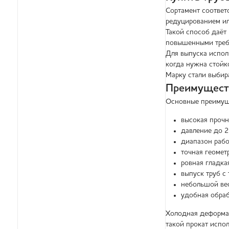
Сортамент соответ
редуцированием ил
Такой способ даёт 
повышенными треб
Для выпуска испол
когда нужна стойк
Марку стали выбир
Преимущест
Основные преимущ
высокая прочн
давление до 2
диапазон рабо
точная геомет
ровная гладка
выпуск труб с
небольшой вес
удобная обраб
Холодная деформац
такой прокат испо