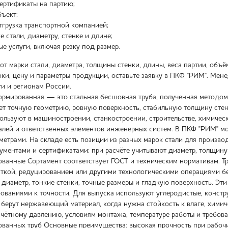
ертификаты на партию;
бъект;
тгрузка транспортной компанией;
е стали, диаметру, стенке и длине;
е услуги, включая резку под размер.
от марки стали, диаметра, толщины стенки, длины, веса партии, объё
ки, цену и параметры продукции, оставьте заявку в ПКФ "РИМ". Мене
и и регионам России.
рмированная — это стальная бесшовная труба, полученная методом
ет точную геометрию, ровную поверхность, стабильную толщину сте
пользуют в машиностроении, станкостроении, строительстве, химиче
алей и ответственных элементов инженерных систем. В ПКФ "РИМ" 
метрами. На складе есть позиции из разных марок стали для произво
ументами и сертификатами; при расчёте учитывают диаметр, толщину 
анные Сортамент соответствует ГОСТ и техническим нормативам. Тр
ткой, редуцированием или другими технологическими операциями бе
диаметр, тонкие стенки, точные размеры и гладкую поверхность. Эти
ваниями к точности. Для выпуска используют углеродистые, констру
 берут нержавеющий материал, когда нужна стойкость к влаге, хими
счётному давлению, условиям монтажа, температуре работы и требов
анных труб Основные преимущества: высокая прочность при рабочих