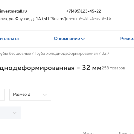
nvestmetall.ru
+7(495)123-45-22
пн-пт 9-18, сб-вс 9-16
олёв, ул. Фрунзе, д. 1А (БЦ "Solaris")
и оплата
О компании
Рекви
рубы бесшовные
/
Труба холоднодеформированная
/
32
/
однодеформированная - 32 мм
258 товаров
Размер 2
Марка
Длина