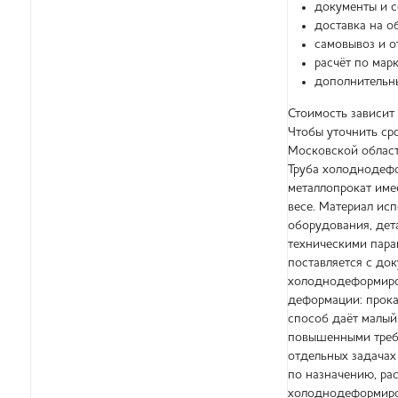
документы и с
доставка на о
самовывоз и о
расчёт по марк
дополнительны
Стоимость зависит 
Чтобы уточнить сро
Московской област
Труба холоднодефо
металлопрокат име
весе. Материал ис
оборудования, дет
техническими пара
поставляется с док
холоднодеформиров
деформации: прока
способ даёт малый 
повышенными требо
отдельных задачах
по назначению, ра
холоднодеформиров