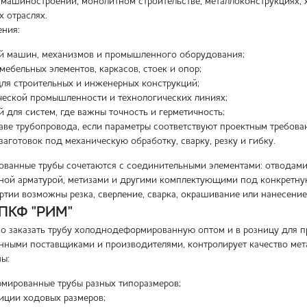
 машиностроении, монолитном строительстве, металлоконструкциях,
х отраслях.
ния:
ей машин, механизмов и промышленного оборудования;
мебельных элементов, каркасов, стоек и опор;
для строительных и инженерных конструкций;
ческой промышленности и технологических линиях;
й для систем, где важны точность и герметичность;
аве трубопровода, если параметры соответствуют проектным требова
заготовок под механическую обработку, сварку, резку и гибку.
анные трубы сочетаются с соединительными элементами: отводами, 
ной арматурой, метизами и другими комплектующими под конкретну
ртии возможны резка, сверление, сварка, окрашивание или нанесени
 ПКФ "РИМ"
 заказать трубу холоднодеформированную оптом и в розницу для пр
енными поставщиками и производителями, контролирует качество мета
ны:
мированные трубы разных типоразмеров;
иции ходовых размеров;