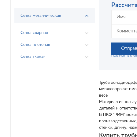
Рассчита
Сетка металлическая
Сетка сварная
Сетка плетеная
Отправ
Нажимая на кноп
Сетка тканая
Труба холоднодефо
металлопрокат име
весе.
Материал использу
деталей и ответст
В ПКФ "РИМ" можно
производственных,
стенки, длину, наз
Купить тру