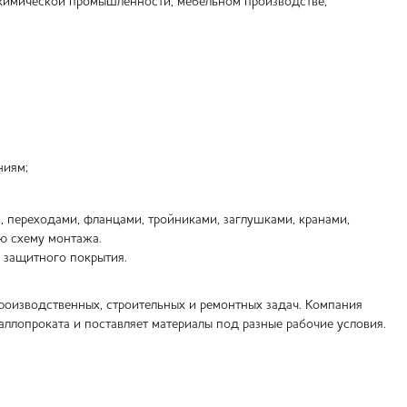
 химической промышленности, мебельном производстве,
ниям;
переходами, фланцами, тройниками, заглушками, кранами,
ю схему монтажа.
е защитного покрытия.
оизводственных, строительных и ремонтных задач. Компания
ллопроката и поставляет материалы под разные рабочие условия.