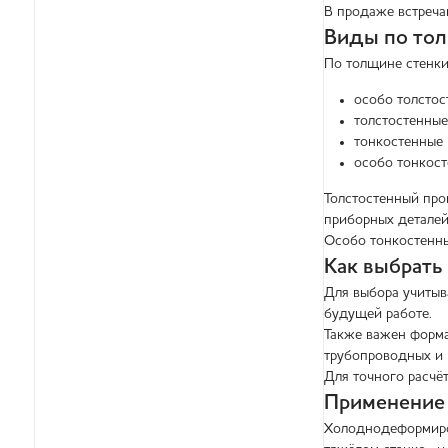
В продаже встреча
Виды по тол
По толщине стенки
особо толстос
толстостенны
тонкостенные 
особо тонкос
Толстостенный про
приборных деталей
Особо тонкостенны
Как выбрат
Для выбора учитыва
будущей работе.
Также важен формат
трубопроводных и 
Для точного расчё
Применение
Холоднодеформиров