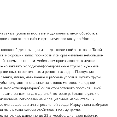
ма заказа, условий поставки и дополнительной обработки.
джер подготовит счёт и организует поставку по Москве,
 холодной деформации из подготовленной заготовки. Такой
нки и хороший запас прочности при сравнительно небольшом
ской промышленности, мебельном производстве, выпуске
можно заказать холоднодеформированные трубы с нужными
дственных, строительных и ремонтных задач. Продукция
стенки, длину, назначение и рабочие условия. Купить трубы
убы получают из стальных заготовок методом холодной
з высокотемпературной обработки готового профиля. Такой
 параметры важны для деталей, которые работают в узлах с
кционные, легированные и специальные марки стали. В
ческим веществам или агрессивной среде. Марку стали выбирают
аниям к механическим свойствам. Преимущества
 нагрузках; давление до 23 атмосфер; диапазон рабочих