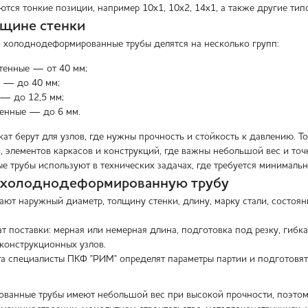
ются тонкие позиции, например 10х1, 10х2, 14х1, а также другие ти
щине стенки
 холоднодеформированные трубы делятся на несколько групп:
тенные — от 40 мм;
е — до 40 мм;
— до 12,5 мм;
тенные — до 6 мм.
кат берут для узлов, где нужны прочность и стойкость к давлению. 
, элементов каркасов и конструкций, где важны небольшой вес и точ
е трубы используют в технических задачах, где требуется минималь
ь холоднодеформированную трубу
ют наружный диаметр, толщину стенки, длину, марку стали, состояни
 поставки: мерная или немерная длина, подготовка под резку, гибка
конструкционных узлов.
та специалисты ПКФ "РИМ" определят параметры партии и подготовят 
анные трубы имеют небольшой вес при высокой прочности, поэтому