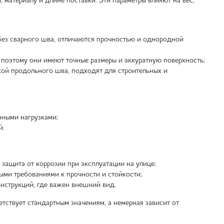
материалу и длине поставки. Эти параметры влияют на вес,
ез сварного шва, отличаются прочностью и однородной
этому они имеют точные размеры и аккуратную поверхность;
кой продольного шва, подходят для строительных и
нными нагрузками;
й.
защита от коррозии при эксплуатации на улице;
ми требованиями к прочности и стойкости;
нструкций, где важен внешний вид.
ствует стандартным значениям, а немерная зависит от