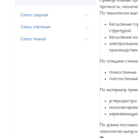
Прямоугольные про
прочность, назначе
По технологии вып
Сетка сварная
бесшовные го
Сетка плетеная
структурой;
бесшовные хо
Сетка тканая
электросварны
производствен
По толщине стенки
тонкостенные 
толстостенные
По материалу прим
углеродистую 
низколегирова
нержавеющую с
По длине поставки
технологии выпуска