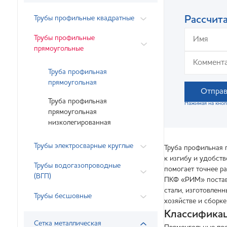
Трубы профильные квадратные
Рассчита
Трубы профильные
прямоугольные
Труба профильная
прямоугольная
Отправ
Труба профильная
Нажимая на кноп
прямоугольная
низколегированная
Трубы электросварные круглые
Труба профильная 
к изгибу и удобст
Трубы водогазопроводные
помогает точнее р
(ВГП)
ПКФ «РИМ» поставл
стали, изготовлен
Трубы бесшовные
хозяйстве и сборк
Классификац
Сетка металлическая