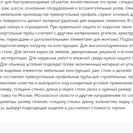
т для быстровозводимых объектов, хозяйственных построек, складо
 рам, шасси, оснований оборудования и вспомогательных узлов. Он
 мебельном производстве прямоугольный профиль служит основой для
ая поверхность делают материал удобным для видимых элементов. В с
екций забора и ограждений. При правильной защите от коррозии так
ямоугольные трубы сочетают с другими материалами: уголком, армату
ми, переходами и дополнительными элементами для монтажа. Подбо
редполагаемую нагрузку на конструкцию. Для высоконагруженных эл
 стали. Для легких каркасов, мебели, декоративных решений и вспом
 эксплуатации. Для наружных работ и влажной среды нужна защита от
 Для обычных условий подойдет более экономичный материал из угле
 видимых элементов, мебельных конструкций, рам, стоек и деталей, 
оставляет прямоугольные профильные трубы для строительных, про
ументами качества и выбирается под конкретные условия применения.
змеру, толщине стенки, длине и марке стали; резка в нужный размер;
ставка по Москве, Московской области и другим направлениям по со
раметры: размер сечения, толщину стенки, длину, количество, марку
сы, выберут подходящие изделия и рассчитают стоимость партии.