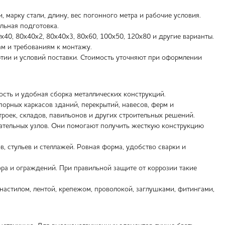
 марку стали, длину, вес погонного метра и рабочие условия.
льная подготовка.
0х40, 80х40х2, 80х40х3, 80х60, 100х50, 120х80 и другие варианты.
м и требованиям к монтажу.
артии и условий поставки. Стоимость уточняют при оформлении
ость и удобная сборка металлических конструкций.
порных каркасов зданий, перекрытий, навесов, ферм и
оек, складов, павильонов и других строительных решений.
ательных узлов. Они помогают получить жесткую конструкцию
, стульев и стеллажей. Ровная форма, удобство сварки и
бора и ограждений. При правильной защите от коррозии такие
настилом, лентой, крепежом, проволокой, заглушками, фитингами,