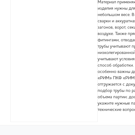
Материал применяю
изделия нужны для
небольшом весе. В
сварки и аккуратн
загонов, ворот, с
воздухе. Также пр
фитингами, отвода
трубы учитывают п
низколегированной
учитывают условия
способ обработки.
особенно важны для
«РИМ» ПКФ «РИМ» п
отгружается с док
подбор трубы по ра
объема партии; до
укажите нужные па
технические вопро