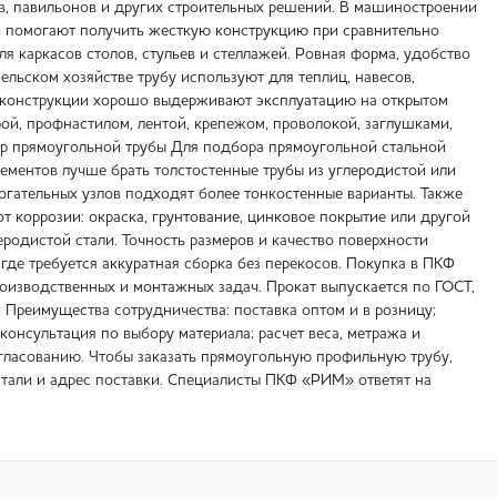
в, павильонов и других строительных решений. В машиностроении
и помогают получить жесткую конструкцию при сравнительно
 каркасов столов, стульев и стеллажей. Ровная форма, удобство
ельском хозяйстве трубу используют для теплиц, навесов,
ие конструкции хорошо выдерживают эксплуатацию на открытом
рой, профнастилом, лентой, крепежом, проволокой, заглушками,
р прямоугольной трубы Для подбора прямоугольной стальной
ементов лучше брать толстостенные трубы из углеродистой или
огательных узлов подходят более тонкостенные варианты. Также
 коррозии: окраска, грунтование, цинковое покрытие или другой
родистой стали. Точность размеров и качество поверхности
где требуется аккуратная сборка без перекосов. Покупка в ПКФ
изводственных и монтажных задач. Прокат выпускается по ГОСТ,
 Преимущества сотрудничества: поставка оптом и в розницу;
 консультация по выбору материала; расчет веса, метража и
гласованию. Чтобы заказать прямоугольную профильную трубу,
 стали и адрес поставки. Специалисты ПКФ «РИМ» ответят на