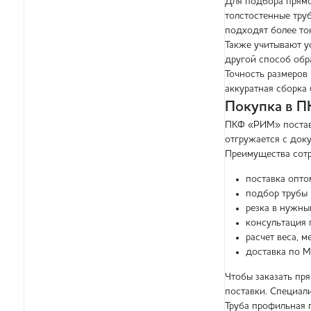
Для подбора прямо
толстостенные тру
подходят более то
Также учитывают у
другой способ обр
Точность размеров 
аккуратная сборка 
Покупка в 
ПКФ «РИМ» поставл
отгружается с док
Преимущества сотр
поставка опто
подбор трубы 
резка в нужны
консультация 
расчет веса, 
доставка по М
Чтобы заказать пр
поставки. Специал
Труба профильная 