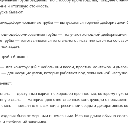
фильные трубы разделяют по способу производства, толщине стенки, 
ние и итоговую стоимость.
уска бывают:
рячедеформированные трубы — выпускаются горячей деформацией б
лоднодеформированные трубы — получают холодной деформацией, по
е трубы — изготавливаются из стального листа или штрипса со свар
ных задач.
 трубы бывают:
— для конструкций с небольшим весом, простым монтажом и умере
 — для несущих узлов, которые работают под повышенной нагрузко
еняют:
сталь — доступный вариант с хорошей прочностью, которому нужна 
нную сталь — материал для ответственных конструкций с повышенны
таль — металл для влажной, агрессивной среды и декоративных ко
 изделия бывают мерными и немерными. Мерная длина обычно соответ
 и требований заказчика.