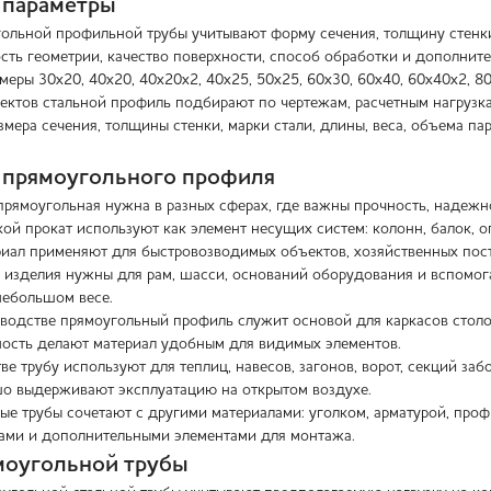
 параметры
гольной профильной трубы учитывают форму сечения, толщину стенки,
сть геометрии, качество поверхности, способ обработки и дополните
змеры 30х20, 40х20, 40х20х2, 40х25, 50х25, 60х30, 60х40, 60х40х2, 8
ектов стальной профиль подбирают по чертежам, расчетным нагрузка
змера сечения, толщины стенки, марки стали, длины, веса, объема п
 прямоугольного профиля
прямоугольная нужна в разных сферах, где важны прочность, надежн
кой прокат используют как элемент несущих систем: колонн, балок, о
иал применяют для быстровозводимых объектов, хозяйственных постр
изделия нужны для рам, шасси, оснований оборудования и вспомог
небольшом весе.
водстве прямоугольный профиль служит основой для каркасов столов
ность делают материал удобным для видимых элементов.
ве трубу используют для теплиц, навесов, загонов, ворот, секций за
о выдерживают эксплуатацию на открытом воздухе.
ые трубы сочетают с другими материалами: уголком, арматурой, проф
ами и дополнительными элементами для монтажа.
моугольной трубы