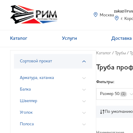
zakaz@rusi
Москва
г. Кор
Каталог
Услуги
Доставка 
Каталог
/
Трубы
/
Т
Сортовой прокат
Труба проф
Арматура, катанка
Фильтры:
Балка
Размер 50
(1)
Швеллер
По умолчанию
Уголок
Полоса
Наименование