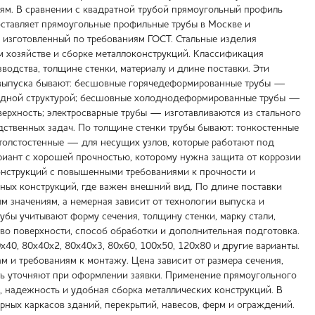
осям. В сравнении с квадратной трубой прямоугольный профиль
ставляет прямоугольные профильные трубы в Москве и
, изготовленный по требованиям ГОСТ. Стальные изделия
м хозяйстве и сборке металлоконструкций. Классификация
одства, толщине стенки, материалу и длине поставки. Эти
ии выпуска бывают: бесшовные горячедеформированные трубы —
родной структурой; бесшовные холоднодеформированные трубы —
ерхность; электросварные трубы — изготавливаются из стального
дственных задач. По толщине стенки трубы бывают: тонкостенные
толстостенные — для несущих узлов, которые работают под
иант с хорошей прочностью, которому нужна защита от коррозии
конструкций с повышенными требованиями к прочности и
ных конструкций, где важен внешний вид. По длине поставки
 значениям, а немерная зависит от технологии выпуска и
убы учитывают форму сечения, толщину стенки, марку стали,
тво поверхности, способ обработки и дополнительная подготовка.
0х40, 80х40х2, 80х40х3, 80х60, 100х50, 120х80 и другие варианты.
 и требованиям к монтажу. Цена зависит от размера сечения,
сть уточняют при оформлении заявки. Применение прямоугольного
, надежность и удобная сборка металлических конструкций. В
орных каркасов зданий, перекрытий, навесов, ферм и ограждений.