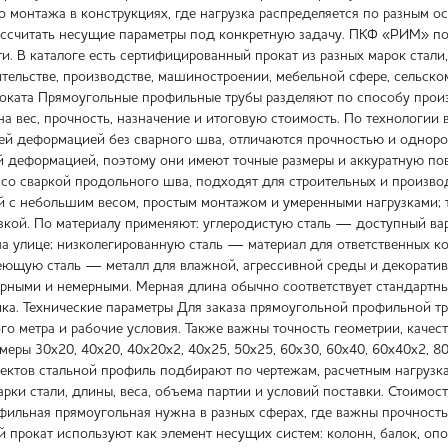
во монтажа в конструкциях, где нагрузка распределяется по разным 
ассчитать несущие параметры под конкретную задачу. ПКФ «РИМ» по
и. В каталоге есть сертифицированный прокат из разных марок стали
ительстве, производстве, машиностроении, мебельной сфере, сельско
оката Прямоугольные профильные трубы разделяют по способу произв
на вес, прочность, назначение и итоговую стоимость. По технолог
ей деформацией без сварного шва, отличаются прочностью и одно
 деформацией, поэтому они имеют точные размеры и аккуратную пов
 со сваркой продольного шва, подходят для строительных и произво
 с небольшим весом, простым монтажом и умеренными нагрузками; 
кой. По материалу применяют: углеродистую сталь — доступный вар
на улице; низколегированную сталь — материал для ответственных 
еющую сталь — металл для влажной, агрессивной среды и декоратив
рными и немерными. Мерная длина обычно соответствует стандартным
ика. Технические параметры Для заказа прямоугольной профильной тр
го метра и рабочие условия. Также важны точность геометрии, качес
змеры 30х20, 40х20, 40х20х2, 40х25, 50х25, 60х30, 60х40, 60х40х2, 8
ектов стальной профиль подбирают по чертежам, расчетным нагрузкам
арки стали, длины, веса, объема партии и условий поставки. Стоимо
фильная прямоугольная нужна в разных сферах, где важны прочность
й прокат используют как элемент несущих систем: колонн, балок, оп