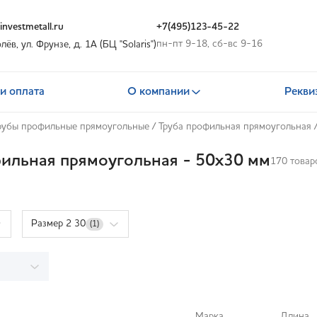
nvestmetall.ru
+7(495)123-45-22
пн-пт 9-18, сб-вс 9-16
олёв, ул. Фрунзе, д. 1А (БЦ "Solaris")
и оплата
О компании
Рекви
рубы профильные прямоугольные
/
Труба профильная прямоугольная
ильная прямоугольная - 50x30 мм
170 товар
Размер 2 30
(1)
Марка
Длина