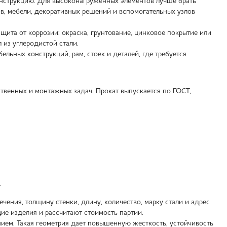
онструкцию. Для высоконагруженных элементов лучше брать
ов, мебели, декоративных решений и вспомогательных узлов
ита от коррозии: окраска, грунтование, цинковое покрытие или
из углеродистой стали.
льных конструкций, рам, стоек и деталей, где требуется
венных и монтажных задач. Прокат выпускается по ГОСТ,
.
.
чения, толщину стенки, длину, количество, марку стали и адрес
ие изделия и рассчитают стоимость партии.
ем. Такая геометрия дает повышенную жесткость, устойчивость