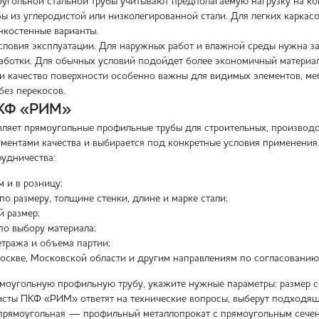
угольной стальной трубы учитывают предполагаемую нагрузку на к
бы из углеродистой или низколегированной стали. Для легких каркас
нкостенные варианты.
словия эксплуатации. Для наружных работ и влажной среды нужна защ
аботки. Для обычных условий подойдет более экономичный материал 
и качество поверхности особенно важны для видимых элементов, мебе
без перекосов.
ПКФ «РИМ»
яет прямоугольные профильные трубы для строительных, производст
ументами качества и выбирается под конкретные условия применения
удничества:
м и в розницу;
по размеру, толщине стенки, длине и марке стали;
й размер;
по выбору материала;
метража и объема партии;
оскве, Московской области и другим направлениям по согласованию
ямоугольную профильную трубу, укажите нужные параметры: размер се
исты ПКФ «РИМ» ответят на технические вопросы, выберут подходящ
прямоугольная — профильный металлопрокат с прямоугольным сечени