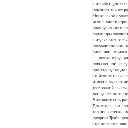
к изгибу и удобст
помогает точнее р
Московской област
используют в стро
прямоугольного пр
параметры влияют 
выпускаются горяч
получают холодной
листа или штрипса
— для конструкций
повышенной нагруз
при эксплуатации 
стойкости; нержав
изделия бывают ме
требований заказч
длину, вес погонно
В каталоге есть ра
Для отдельных про
толщины стенки, м
профиля Труба про
строительстве тако