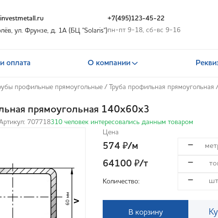
nvestmetall.ru
+7(495)123-45-22
пн-пт 9-18, сб-вс 9-16
олёв, ул. Фрунзе, д. 1А (БЦ "Solaris")
и оплата
О компании
Рекви
рубы профильные прямоугольные
/
Труба профильная прямоугольная
льная прямоугольная 140х60х3
Артикул: 707718
310 человек интересовались данным товаром
Цена
574
/м
₽
64100
/т
₽
Количество:
60 мм
>
Ку
В корзину