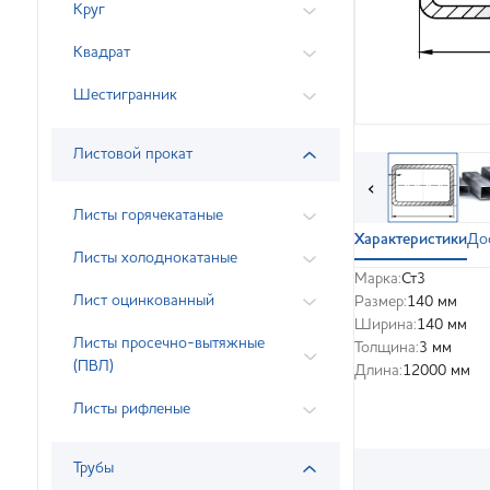
Круг
Квадрат
Шестигранник
Листовой прокат
‹
Листы горячекатаные
Характеристики
До
Листы холоднокатаные
Марка:
Ст3
Лист оцинкованный
Размер:
140 мм
Ширина:
140 мм
Листы просечно-вытяжные
Толщина:
3 мм
(ПВЛ)
Длина:
12000 мм
Листы рифленые
Трубы