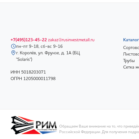
+7(495)123-45-22
zakaz@rusinvestmetall.ru
Каталог
пн-пт 9-18, сб-вс 9-16
Сортово
г. Королёв, ул. Фрунзе, д. 1А (БЦ
Листово
"Solaris")
Трубы
Сетка м
ИНН 5018203071
ОГРН 1205000011798
Обращаем Ваше внимание на то, что приведён
Российской Федерации. Для получения подроб