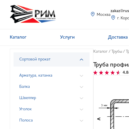
zakaz@rusi
Москва
г. Кор
Каталог
Услуги
Доставка 
Каталог
/
Трубы
/
Т
Сортовой прокат
Труба профи
4.8
Арматура, катанка
Балка
Швеллер
3 мм
Уголок
<
Полоса