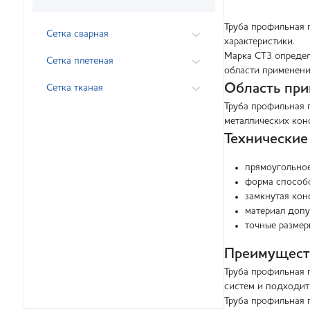
Труба профильная 
Сетка сварная
характеристики.
Марка СТ3 определ
Сетка плетеная
области применени
Область пр
Сетка тканая
Труба профильная 
металлических кон
Технические
прямоугольное
форма способс
замкнутая кон
материал допу
точные разме
Преимущест
Труба профильная 
систем и подходит
Труба профильная 