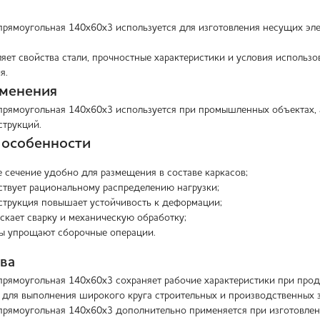
прямоугольная 140х60х3 используется для изготовления несущих эл
яет свойства стали, прочностные характеристики и условия использо
я.
именения
прямоугольная 140х60х3 используется при промышленных объектах, а 
струкций.
 особенности
 сечение удобно для размещения в составе каркасов;
твует рациональному распределению нагрузки;
струкция повышает устойчивость к деформации;
скает сварку и механическую обработку;
ры упрощают сборочные операции.
ва
прямоугольная 140х60х3 сохраняет рабочие характеристики при про
 для выполнения широкого круга строительных и производственных з
прямоугольная 140х60х3 дополнительно применяется при изготовле