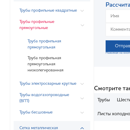
Рассчита
Трубы профильные квадратные
Трубы профильные
прямоугольные
Труба профильная
Отправ
прямоугольная
Нажимая на кноп
Труба профильная
прямоугольная
низколегированная
Трубы электросварные круглые
Смотрите т
Трубы водогазопроводные
Трубы
Шести
(ВГП)
Трубы бесшовные
Листы холодно
Сетка металлическая