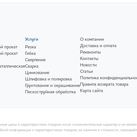
Услуги
О компании
Доставка и оплата
й прокат
Резка
Реквизиты
й прокат
Гибка
Контакты
Сверление
Новости
еталлическая
Сварка
Статьи
Цинкование
Политика конфиденциально
Шлифовка и полировка
Правила возврата товара
Грунтование и окрашивание
Карта сайта
Пескоструйная обработка
ные цены и характеристики товаров носят ознакомительный характер и не явля
ной информации о характеристиках товаров, их наличия и стоимости, связывай