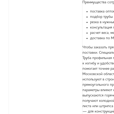
Преимущества сотр
поставка опто
подбор трубы 
резка в нужны
консультация 
расчет веса, 
доставка по М
Чтобы заказать пр
поставки. Специал
Труба профильная 
к изгибу и удобст
помогает точнее р
Московской област
используют в стро
прямоугольного пр
параметры влияют 
выпускаются горяч
получают холодной
листа или штрипса
— для конструкций