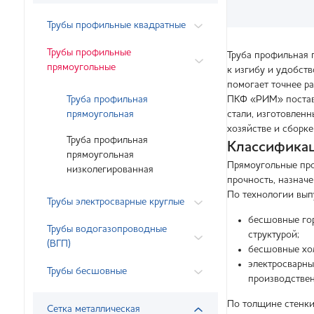
Трубы профильные квадратные
Трубы профильные
Труба профильная 
прямоугольные
к изгибу и удобст
помогает точнее р
Труба профильная
ПКФ «РИМ» поставл
прямоугольная
стали, изготовлен
хозяйстве и сборк
Труба профильная
Классификац
прямоугольная
Прямоугольные про
низколегированная
прочность, назначе
По технологии вып
Трубы электросварные круглые
бесшовные го
Трубы водогазопроводные
структурой;
(ВГП)
бесшовные хо
электросварны
Трубы бесшовные
производствен
По толщине стенки
Сетка металлическая