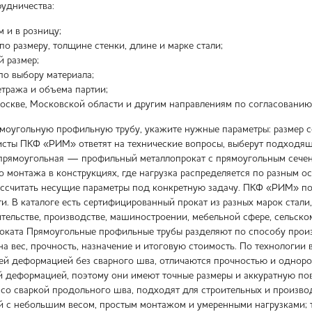
удничества:
м и в розницу;
по размеру, толщине стенки, длине и марке стали;
й размер;
по выбору материала;
метража и объема партии;
оскве, Московской области и другим направлениям по согласованию
ямоугольную профильную трубу, укажите нужные параметры: размер се
исты ПКФ «РИМ» ответят на технические вопросы, выберут подходящ
прямоугольная — профильный металлопрокат с прямоугольным сечени
во монтажа в конструкциях, где нагрузка распределяется по разным 
ассчитать несущие параметры под конкретную задачу. ПКФ «РИМ» по
и. В каталоге есть сертифицированный прокат из разных марок стали
ительстве, производстве, машиностроении, мебельной сфере, сельско
оката Прямоугольные профильные трубы разделяют по способу произв
на вес, прочность, назначение и итоговую стоимость. По технолог
ей деформацией без сварного шва, отличаются прочностью и одно
 деформацией, поэтому они имеют точные размеры и аккуратную пов
 со сваркой продольного шва, подходят для строительных и произво
 с небольшим весом, простым монтажом и умеренными нагрузками; 