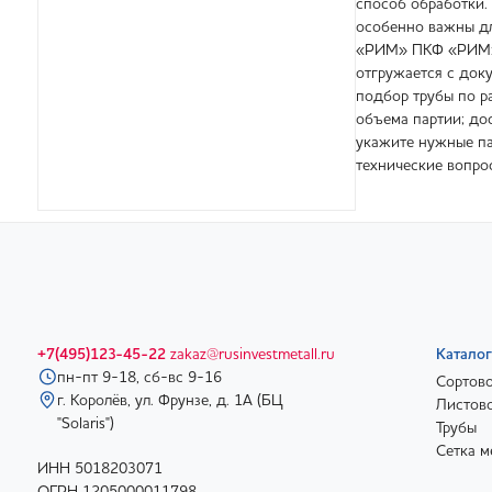
способ обработки.
особенно важны для
«РИМ» ПКФ «РИМ» п
отгружается с док
подбор трубы по ра
объема партии; до
укажите нужные па
технические вопро
+7(495)123-45-22
zakaz@rusinvestmetall.ru
Каталог
пн-пт 9-18, сб-вс 9-16
Сортово
г. Королёв, ул. Фрунзе, д. 1А (БЦ
Листово
"Solaris")
Трубы
Сетка м
ИНН 5018203071