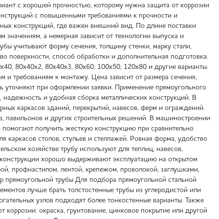
иант с хорошей прочностью, которому нужна защита от коррозии
конструкций с повышенными требованиями к прочности и
ных конструкций, где важен внешний вид. По длине поставки
 значениям, а немерная зависит от технологии выпуска и
убы учитывают форму сечения, толщину стенки, марку стали,
тво поверхности, способ обработки и дополнительная подготовка.
0х40, 80х40х2, 80х40х3, 80х60, 100х50, 120х80 и другие варианты.
 и требованиям к монтажу. Цена зависит от размера сечения,
сть уточняют при оформлении заявки. Применение прямоугольного
, надежность и удобная сборка металлических конструкций. В
орных каркасов зданий, перекрытий, навесов, ферм и ограждений.
в, павильонов и других строительных решений. В машиностроении
и помогают получить жесткую конструкцию при сравнительно
 каркасов столов, стульев и стеллажей. Ровная форма, удобство
ельском хозяйстве трубу используют для теплиц, навесов,
ие конструкции хорошо выдерживают эксплуатацию на открытом
рой, профнастилом, лентой, крепежом, проволокой, заглушками,
р прямоугольной трубы Для подбора прямоугольной стальной
ементов лучше брать толстостенные трубы из углеродистой или
огательных узлов подходят более тонкостенные варианты. Также
 коррозии: окраска, грунтование, цинковое покрытие или другой