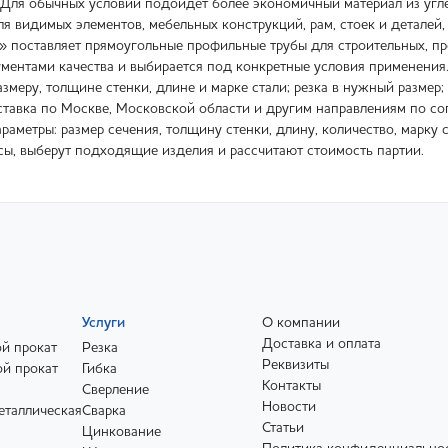
 Для обычных условий подойдет более экономичный материал из угле
 видимых элементов, мебельных конструкций, рам, стоек и деталей, 
оставляет прямоугольные профильные трубы для строительных, про
ументами качества и выбирается под конкретные условия применения.
змеру, толщине стенки, длине и марке стали; резка в нужный размер;
ставка по Москве, Московской области и другим направлениям по со
раметры: размер сечения, толщину стенки, длину, количество, марку
сы, выберут подходящие изделия и рассчитают стоимость партии.
Услуги
О компании
Доставка и оплата
й прокат
Резка
Реквизиты
й прокат
Гибка
Контакты
Сверление
Новости
еталлическая
Сварка
Статьи
Цинкование