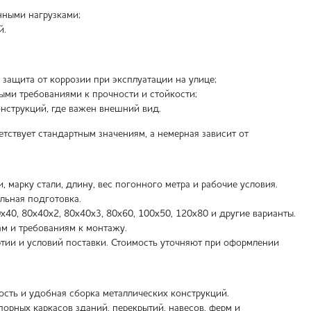
нными нагрузками;
й.
защита от коррозии при эксплуатации на улице;
ми требованиями к прочности и стойкости;
нструкций, где важен внешний вид.
ствует стандартным значениям, а немерная зависит от
 марку стали, длину, вес погонного метра и рабочие условия.
льная подготовка.
0х40, 80х40х2, 80х40х3, 80х60, 100х50, 120х80 и другие варианты.
м и требованиям к монтажу.
артии и условий поставки. Стоимость уточняют при оформлении
ость и удобная сборка металлических конструкций.
порных каркасов зданий, перекрытий, навесов, ферм и