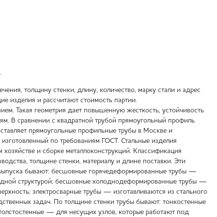
.
чения, толщину стенки, длину, количество, марку стали и адрес
ие изделия и рассчитают стоимость партии.
ем. Такая геометрия дает повышенную жесткость, устойчивость
осям. В сравнении с квадратной трубой прямоугольный профиль
ставляет прямоугольные профильные трубы в Москве и
, изготовленный по требованиям ГОСТ. Стальные изделия
м хозяйстве и сборке металлоконструкций. Классификация
одства, толщине стенки, материалу и длине поставки. Эти
ии выпуска бывают: бесшовные горячедеформированные трубы —
родной структурой; бесшовные холоднодеформированные трубы —
ерхность; электросварные трубы — изготавливаются из стального
дственных задач. По толщине стенки трубы бывают: тонкостенные
толстостенные — для несущих узлов, которые работают под