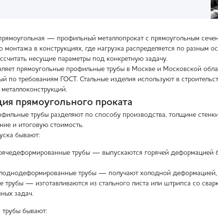
прямоугольная — профильный металлопрокат с прямоугольным сечени
во монтажа в конструкциях, где нагрузка распределяется по разным 
ассчитать несущие параметры под конкретную задачу.
яет прямоугольные профильные трубы в Москве и Московской област
ный по требованиям ГОСТ. Стальные изделия используют в строительс
е металлоконструкций.
ия прямоугольного проката
фильные трубы разделяют по способу производства, толщине стенки, 
ние и итоговую стоимость.
уска бывают:
рячедеформированные трубы — выпускаются горячей деформацией б
лоднодеформированные трубы — получают холодной деформацией, по
е трубы — изготавливаются из стального листа или штрипса со свар
ных задач.
 трубы бывают: