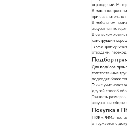
ограждений. Матер
В машиностроении 
при сравнительно 
В мебельном произ
аккуратная поверх
В сельском хозяйст
конструкции хорош
Также прямоугольн
отводами, переход
Подбор пря
Для подбора прямо
толстостенные тру
подходят более то
Также учитывают у
другой способ обр
Точность размеров 
аккуратная сборка 
Покупка в 
ПКФ «РИМ» поставл
отгружается с док