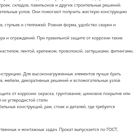
оек, складов, павильонов и других строительных решений.
ательных узлов. Они помогают получить жесткую конструкцию
, стульев и стеллажей. Ровная форма, удобство сварки и
бора и ограждений. При правильной защите от коррозии такие
настилом, лентой, крепежом, проволокой, заглушками, фитингами,
онструкцию. Для высоконагруженных элементов лучше брать
ов, мебели, декоративных решений и вспомогательных узлов
ита от коррозии: окраска, грунтование, цинковое покрытие или
из углеродистой стали.
льных конструкций, рам, стоек и деталей, где требуется
венных и монтажных задач. Прокат выпускается по ГОСТ,
.