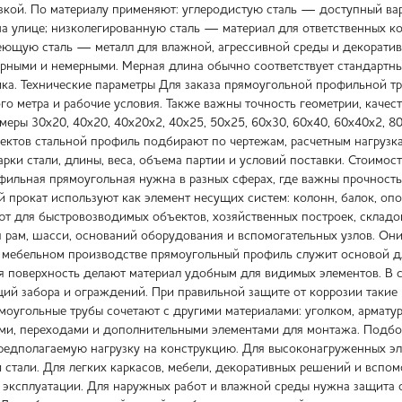
кой. По материалу применяют: углеродистую сталь — доступный вар
на улице; низколегированную сталь — материал для ответственных 
еющую сталь — металл для влажной, агрессивной среды и декоратив
рными и немерными. Мерная длина обычно соответствует стандартным
ика. Технические параметры Для заказа прямоугольной профильной тр
го метра и рабочие условия. Также важны точность геометрии, качес
змеры 30х20, 40х20, 40х20х2, 40х25, 50х25, 60х30, 60х40, 60х40х2, 8
ектов стальной профиль подбирают по чертежам, расчетным нагрузкам
арки стали, длины, веса, объема партии и условий поставки. Стоимо
фильная прямоугольная нужна в разных сферах, где важны прочность
й прокат используют как элемент несущих систем: колонн, балок, оп
т для быстровозводимых объектов, хозяйственных построек, складо
 рам, шасси, оснований оборудования и вспомогательных узлов. Он
 мебельном производстве прямоугольный профиль служит основой для
ая поверхность делают материал удобным для видимых элементов. В с
екций забора и ограждений. При правильной защите от коррозии так
ямоугольные трубы сочетают с другими материалами: уголком, армату
ми, переходами и дополнительными элементами для монтажа. Подбо
редполагаемую нагрузку на конструкцию. Для высоконагруженных эл
 стали. Для легких каркасов, мебели, декоративных решений и вспом
 эксплуатации. Для наружных работ и влажной среды нужна защита от