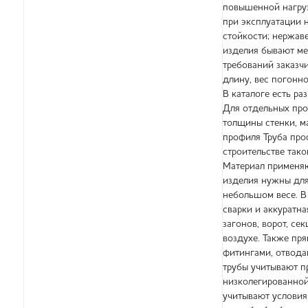
повышенной нагруз
при эксплуатации 
стойкости; нержав
изделия бывают ме
требований заказч
длину, вес погонно
В каталоге есть ра
Для отдельных про
толщины стенки, м
профиля Труба про
строительстве тако
Материал применяю
изделия нужны для
небольшом весе. В
сварки и аккуратн
загонов, ворот, с
воздухе. Также пр
фитингами, отвода
трубы учитывают п
низколегированной
учитывают условия