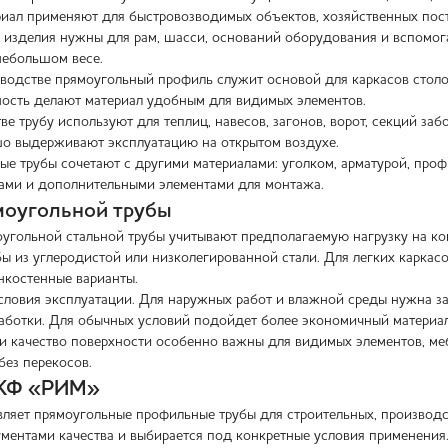
иал применяют для быстровозводимых объектов, хозяйственных постр
изделия нужны для рам, шасси, оснований оборудования и вспомог
небольшом весе.
водстве прямоугольный профиль служит основой для каркасов столов
ность делают материал удобным для видимых элементов.
ве трубу используют для теплиц, навесов, загонов, ворот, секций за
о выдерживают эксплуатацию на открытом воздухе.
ые трубы сочетают с другими материалами: уголком, арматурой, проф
ами и дополнительными элементами для монтажа.
моугольной трубы
угольной стальной трубы учитывают предполагаемую нагрузку на к
бы из углеродистой или низколегированной стали. Для легких каркас
нкостенные варианты.
словия эксплуатации. Для наружных работ и влажной среды нужна защ
аботки. Для обычных условий подойдет более экономичный материал 
и качество поверхности особенно важны для видимых элементов, мебе
без перекосов.
ПКФ «РИМ»
яет прямоугольные профильные трубы для строительных, производст
ументами качества и выбирается под конкретные условия применения