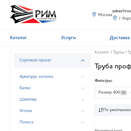
zakaz@rusi
Москва
г. Кор
Каталог
Услуги
Доставка 
Каталог
/
Трубы
/
Т
Сортовой прокат
Труба про
Арматура, катанка
Фильтры:
Балка
Размер 400
(1)
Швеллер
По умолчанию
Уголок
Полоса
Наименование