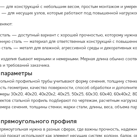
— для конструкций с небольшим весом, простым монтажом и умере
 — для несущих узлов, которые работают под повышенной нагрузко
еняют:
сталь — доступный вариант с хорошей прочностью, которому нужна 
нную сталь — материал для ответственных конструкций с повышенны
таль — металл для влажной, агрессивной среды и декоративных ко
 изделия бывают мерными и немерными. Мерная длина обычно соответ
 и требований заказчика.
 параметры
гольной профильной трубы учитывают форму сечения, толщину стенки,
сть геометрии, качество поверхности, способ обработки и дополните
змеры 30х20, 40х20, 40х20х2, 40х25, 50х25, 60х30, 60х40, 60х40х2, 8
ектов стальной профиль подбирают по чертежам, расчетным нагрузка
змера сечения, толщины стенки, марки стали, длины, веса, объема п
 прямоугольного профиля
прямоугольная нужна в разных сферах, где важны прочность, надежн
кой прокат используют как элемент несущих систем: колонн, балок, о