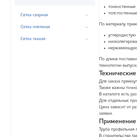
тонкостенные 
толстостенные
Сетка сварная
По материалу прим
Сетка плетеная
углеродистую 
Сетка тканая
низколегирова
нержавеющую с
По длине поставки
технологии выпуска
Технические
Для заказа прямоу
Также важны точно
В каталоге есть ра
Для отдельных про
Цена зависит от ра
заявки.
Применение
Труба профильная 
В строительстве та