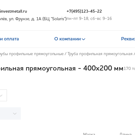
nvestmetall.ru
+7(495)123-45-22
пн-пт 9-18, сб-вс 9-16
олёв, ул. Фрунзе, д. 1А (БЦ "Solaris")
и оплата
О компании
Рекви
рубы профильные прямоугольные
/
Труба профильная прямоугольная
фильная прямоугольная - 400x200 мм
170 т
Марка
Длина