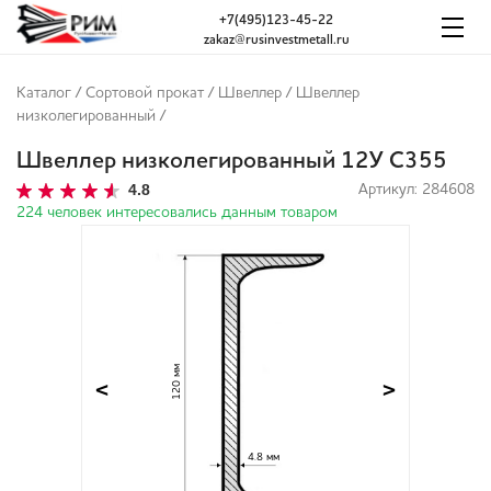
+7(495)123-45-22
zakaz@rusinvestmetall.ru
Каталог
/
Сортовой прокат
/
Швеллер
/
Швеллер
низколегированный
/
Швеллер низколегированный 12У С355
4.8
Артикул: 284608
224 человек интересовались данным товаром
120 мм
<
>
4.8 мм