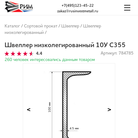
+7(495)123-45-22
zakaz@rusinvestmetall.ru
Каталог
/
Сортовой прокат
/
Швеллер
/
Швеллер
низколегированный
/
Швеллер низколегированный 10У С355
4.4
Артикул: 784785
260 человек интересовались данным товаром
100 мм
<
>
4.5 мм