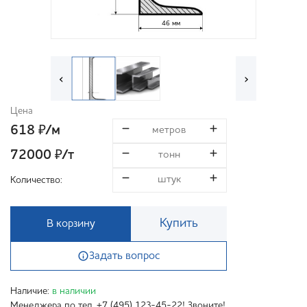
46 мм
‹
›
Цена
618
/м
₽
72000
/т
₽
Количество:
Купить
В корзину
Задать вопрос
Наличие:
в наличии
Менеджера по тел. +7 (495) 123-45-22! Звоните!