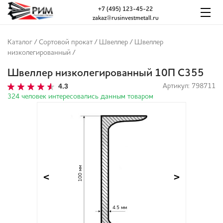
+7 (495) 123-45-22
zakaz@rusinvestmetall.ru
Каталог
/
Сортовой прокат
/
Швеллер
/
Швеллер
низколегированный
/
Швеллер низколегированный 10П С355
4.3
Артикул: 798711
324 человек интересовались данным товаром
100 мм
<
>
4.5 мм