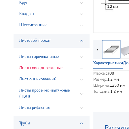
Круг
1.2 мм
Квадрат
Шестигранник
Листовой прокат
‹
Листы горячекатаные
Характеристики
До
Листы холоднокатаные
Марка:
ст08
Лист оцинкованный
Размер:
1.2 мм
Ширина:
1250 мм
Листы просечно-вытяжные
Толщина:
1.2 мм
(ПВЛ)
Листы рифленые
Трубы
Рассчита