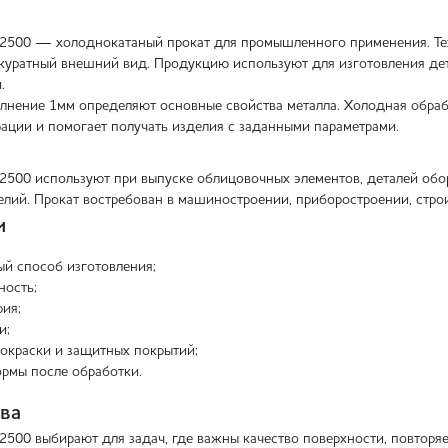
х2500 — холоднокатаный прокат для промышленного применения. Те
куратный внешний вид. Продукцию используют для изготовления дета
.
лнение 1мм определяют основные свойства металла. Холодная обраб
ции и помогает получать изделия с заданными параметрами.
х2500 используют при выпуске облицовочных элементов, деталей обо
елий. Прокат востребован в машиностроении, приборостроении, строи
и
й способ изготовления;
ность;
рия;
и;
окраски и защитных покрытий;
рмы после обработки.
ва
х2500 выбирают для задач, где важны качество поверхности, повторя