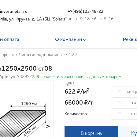
nvestmetall.ru
+7(495)123-45-22
пн-пт 9-18, сб-вс 9-16
олёв, ул. Фрунзе, д. 1А (БЦ "Solaris")
и оплата
О компании
Рекви
 прокат
/
Листы холоднокатаные
/
1.2
/
2х1250х2500 ст08
Артикул: 732972
259 человек интересовались данным товаром
Цена
2
622
/м
₽
66000
/т
₽
1250 мм
Количество:
>
2500 мм
Ку
В корзину