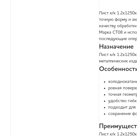
Лист х/к 1.2х1250
точную форму и ак
качеству обработки
Марка СТ08 и испо
последующие опера
Назначение
Лист х/к 1.2х1250
металлических изд
Особенност
холоднокатаны
ровная поверх
точная геомет
удобство гибк
подходит для 
сохранение фо
Преимущест
Лист х/к 1.2х1250