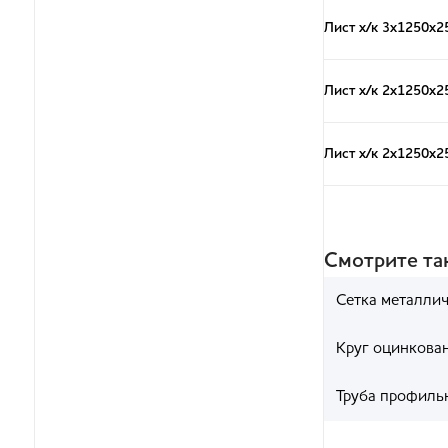
Лист х/к 3х1250х2
Лист х/к 2х1250х2
Лист х/к 2х1250х2
Смотрите т
Сетка металли
Круг оцинкова
Труба профиль