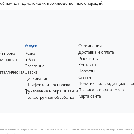
добным для дальнейших производственных операций.
Услуги
О компании
Доставка и оплата
й прокат
Резка
Реквизиты
й прокат
Гибка
Контакты
Сверление
Новости
еталлическая
Сварка
Статьи
Цинкование
Политика конфиденциально
Шлифовка и полировка
Правила возврата товара
Грунтование и окрашивание
Карта сайта
Пескоструйная обработка
ные цены и характеристики товаров носят ознакомительный характер и не явля