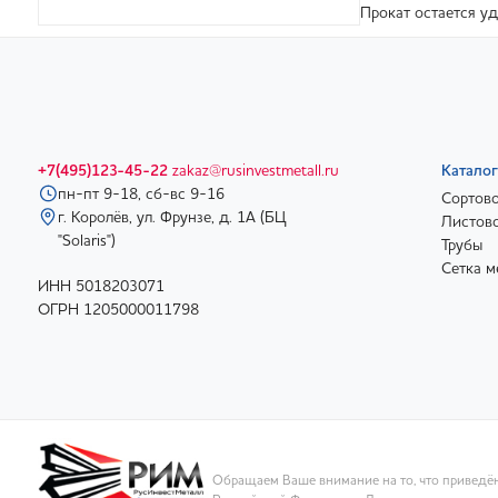
Прокат остается у
+7(495)123-45-22
zakaz@rusinvestmetall.ru
Каталог
пн-пт 9-18, сб-вс 9-16
Сортово
г. Королёв, ул. Фрунзе, д. 1А (БЦ
Листово
"Solaris")
Трубы
Сетка м
ИНН 5018203071
ОГРН 1205000011798
Обращаем Ваше внимание на то, что приведён