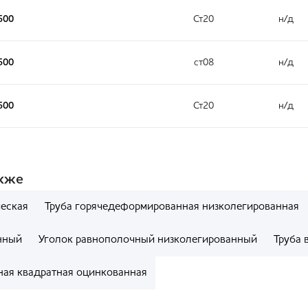
500
Ст20
н/д
500
ст08
н/д
500
Ст20
н/д
акже
ческая
Труба горячедеформированная низколегированная
нный
Уголок равнополочный низколегированный
Труба 
ная квадратная оцинкованная