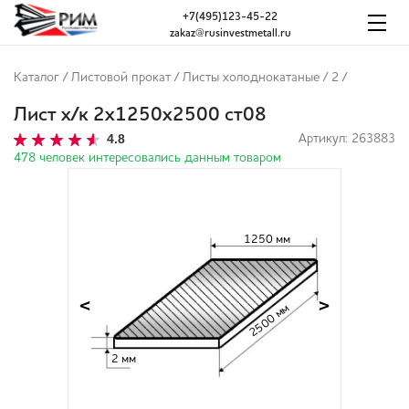
+7(495)123-45-22
zakaz@rusinvestmetall.ru
Каталог
/
Листовой прокат
/
Листы холоднокатаные
/
2
/
Лист х/к 2х1250х2500 ст08
4.8
Артикул: 263883
478 человек интересовались данным товаром
1250 мм
<
>
2500 мм
2 мм