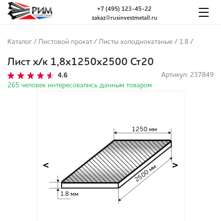
+7 (495) 123-45-22
zakaz@rusinvestmetall.ru
Каталог
/
Листовой прокат
/
Листы холоднокатаные
/
1.8
/
Лист х/к 1,8х1250х2500 Ст20
4.6
Артикул: 237849
265 человек интересовались данным товаром
1250 мм
<
>
2500 мм
1.8 мм