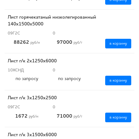
Лист горячекатаный низколегированный
140х1500х5000
09Г2С
0
88262
97000
руб
/м
руб
/т
в корзину
Лист г/к 2х1250х6000
10ХСНД
0
по запросу
по запросу
в корзину
Лист г/к 3х1250х2500
09Г2С
0
1672
71000
руб
/м
руб
/т
в корзину
Лист г/к 3х1500х6000