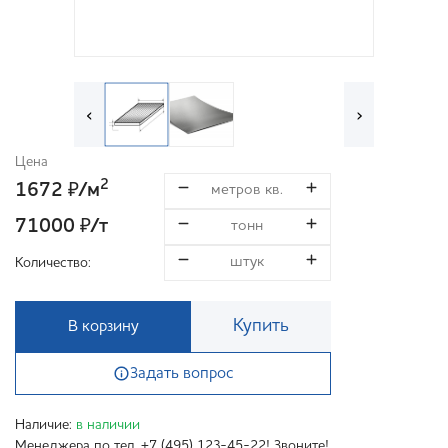
‹
›
Цена
2
1672
/м
₽
71000
/т
₽
Количество:
Купить
В корзину
Задать вопрос
Наличие:
в наличии
Менеджера по тел. +7 (495) 123-45-22! Звоните!