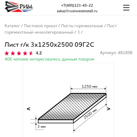
+7(495)123-45-22
zakaz@rusinvestmetall.ru
Каталог
/
Листовой прокат
/
Листы горячекатаные
/
Лист
горячекатаный низколегированный
/
3
/
Лист г/к 3х1250х2500 09Г2С
4.2
Артикул: 481898
406 человек интересовались данным товаром
1250 мм
<
>
2500 мм
3 мм