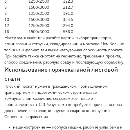
5
1250х2500
122,3
6
1500х3000
212,7
8
1250х2500
191,0
10
1500х3000
353,5
12
1250х2500
294,0
16
1500х3000
566,0
Массу учитывают при расчёте партии, выборе транспорта,
планировании отгрузки, складировании и монтаже. Чем больше
толщина и формат, тем выше нагрузочная способность проката.
При расчёте также смотрят на геометрию, требования проекта,
способ соединения, рабочую среду и последующую обработку.
Использование горячекатаной листовой
стали
Плоский прокат нужен в гражданском, промышленном,
транспортном и гидротехническом строительстве,
коммунальном хозяйстве, сельском хозяйстве и
промышленности. Ст3 берут там, где требуется прочная основа
для панелей, настилов, корпусов и сварных конструкций.
Основные направления:
машиностроение — корпуса машин, рабочие узлы, рамы и