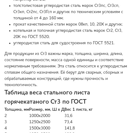
толстолистовая углеродистая сталь марок Ст3пс, Ст3сп,
Ст3кп, Ст2пс, Ст3Гсп и других по техническим условиям с
толщиной от 4 до 160 мм;
прокат качественной стали марок 08кп, 10, 20Х и других;
котельная и топочная углеродистая сталь марок Ст2, Ст3,
20К по ГОСТ 5520;
углеродистая сталь для судостроения по ГОСТ 5521.
Для продукции из Ст3 важны марка, толщина, ширина, длина,
состояние поверхности, масса одной единицы и соответствие
нормативным требованиям. Эта сталь относится к углеродистым
сплавам общего назначения. Её берут для сварных, сборных и
обрабатываемых конструкций, где нужны прочность и
технологичность.
Таблица веса стального листа
горячекатаного Ст3 по ГОСТ
Толщина, мм
Размер, мм, Ш х Д
Вес 1 листа, кг
2
1000х2000
31,6
3
1250х2500
73,4
4
1500х3000
141,8