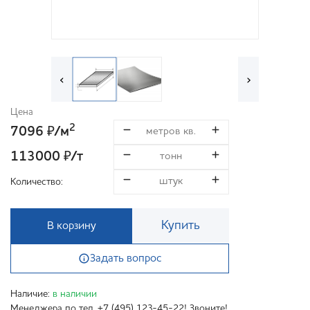
‹
›
Цена
2
7096
/м
₽
113000
/т
₽
Количество:
Купить
В корзину
Задать вопрос
Наличие:
в наличии
Менеджера по тел. +7 (495) 123-45-22! Звоните!