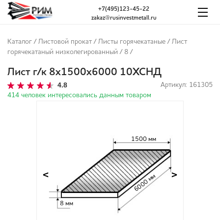
+7(495)123-45-22
zakaz@rusinvestmetall.ru
Каталог
/
Листовой прокат
/
Листы горячекатаные
/
Лист
горячекатаный низколегированный
/
8
/
Лист г/к 8х1500х6000 10ХСНД
4.8
Артикул: 161305
414 человек интересовались данным товаром
1500 мм
<
>
6000 мм
8 мм