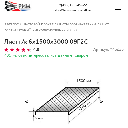
+7(495)123-45-22
zakaz@rusinvestmetall.ru
Каталог
/
Листовой прокат
/
Листы горячекатаные
/
Лист
горячекатаный низколегированный
/
6
/
Лист г/к 6х1500х3000 09Г2С
4.9
Артикул: 746225
435 человек интересовались данным товаром
1500 мм
<
>
3000 мм
6 мм