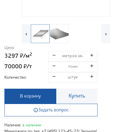
‹
›
Цена
2
3297
/м
₽
70000
/т
₽
Количество:
Купить
В корзину
Задать вопрос
Наличие:
в наличии
Менеджера по тел. +7 (495) 123-45-22! Звоните!