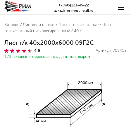
+7(495)123-45-22
zakaz@rusinvestmetall.ru
Каталог
/
Листовой прокат
/
Листы горячекатаные
/
Лист
горячекатаный низколегированный
/
40
/
Лист г/к 40х2000х6000 09Г2С
4.9
Артикул: 708452
173 человек интересовались данным товаром
2000 мм
<
>
6000 мм
40 мм