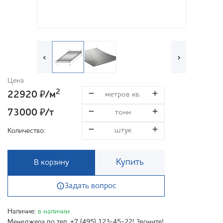
‹
›
Цена
2
22920
/м
₽
73000
/т
₽
Количество:
Купить
В корзину
Задать вопрос
Наличие:
в наличии
Менеджера по тел. +7 (495) 123-45-22! Звоните!