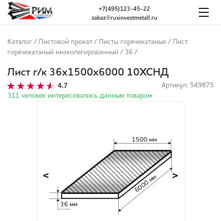
+7(495)123-45-22
zakaz@rusinvestmetall.ru
Каталог
/
Листовой прокат
/
Листы горячекатаные
/
Лист
горячекатаный низколегированный
/
36
/
Лист г/к 36х1500х6000 10ХСНД
4.7
Артикул: 549875
311 человек интересовались данным товаром
1500 мм
<
>
6000 мм
36 мм