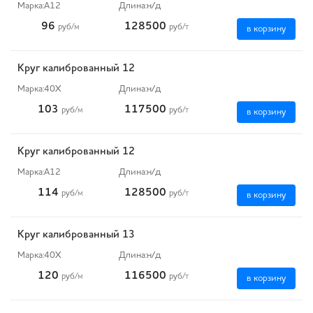
Марка:
А12
Длина:
н/д
96
128500
руб
/м
руб
/т
в корзину
Круг калиброванный 12
Марка:
40Х
Длина:
н/д
103
117500
руб
/м
руб
/т
в корзину
Круг калиброванный 12
Марка:
А12
Длина:
н/д
114
128500
руб
/м
руб
/т
в корзину
Круг калиброванный 13
Марка:
40Х
Длина:
н/д
120
116500
руб
/м
руб
/т
в корзину