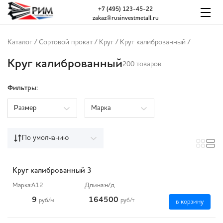
+7 (495) 123-45-22
zakaz@rusinvestmetall.ru
Каталог
/
Сортовой прокат
/
Круг
/
Круг калиброванный
/
Круг калиброванный
200 товаров
Фильтры:
Размер
Марка
По умолчанию
Круг калиброванный 3
Марка:
А12
Длина:
н/д
9
164500
руб
/м
руб
/т
в корзину