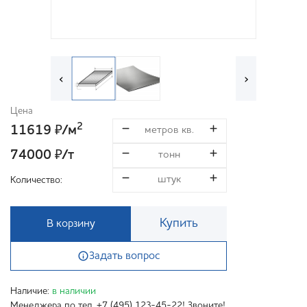
‹
›
Цена
2
11619
/м
₽
74000
/т
₽
Количество:
Купить
В корзину
Задать вопрос
Наличие:
в наличии
Менеджера по тел. +7 (495) 123-45-22! Звоните!