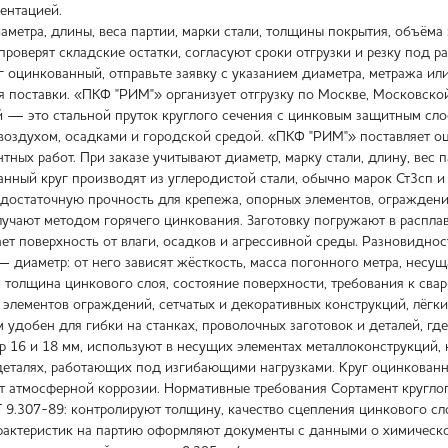
ентацией.
аметра, длины, веса партии, марки стали, толщины покрытия, объёма
проверят складские остатки, согласуют сроки отгрузки и резку под ра
г оцинкованный, отправьте заявку с указанием диаметра, метража ил
ия поставки. «ПКФ "РИМ"» организует отгрузку по Москве, Московско
 — это стальной пруток круглого сечения с цинковым защитным сло
, воздухом, осадками и городской средой. «ПКФ "РИМ"» поставляет о
тных работ. При заказе учитывают диаметр, марку стали, длину, вес
нный круг производят из углеродистой стали, обычно марок Ст3сп и
достаточную прочность для крепежа, опорных элементов, ограждений
учают методом горячего цинкования. Заготовку погружают в расплав
ает поверхность от влаги, осадков и агрессивной среды. Разновидно
— диаметр: от него зависят жёсткость, масса погонного метра, несу
, толщина цинкового слоя, состояние поверхности, требования к свар
, элементов ограждений, сетчатых и декоративных конструкций, лёгк
 удобен для гибки на станках, проволочных заготовок и деталей, гд
р 16 и 18 мм, используют в несущих элементах металлоконструкций, 
деталях, работающих под изгибающими нагрузками. Круг оцинкованн
т атмосферной коррозии. Нормативные требования Сортамент кругло
 9.307-89: контролируют толщину, качество сцепления цинкового сло
актеристик на партию оформляют документы с данными о химическом