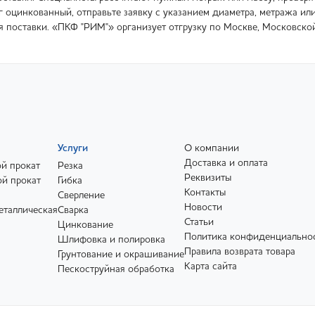
г оцинкованный, отправьте заявку с указанием диаметра, метража ил
ия поставки. «ПКФ "РИМ"» организует отгрузку по Москве, Московско
Услуги
О компании
Доставка и оплата
й прокат
Резка
Реквизиты
й прокат
Гибка
Контакты
Сверление
Новости
еталлическая
Сварка
Статьи
Цинкование
Политика конфиденциально
Шлифовка и полировка
Правила возврата товара
Грунтование и окрашивание
Карта сайта
Пескоструйная обработка