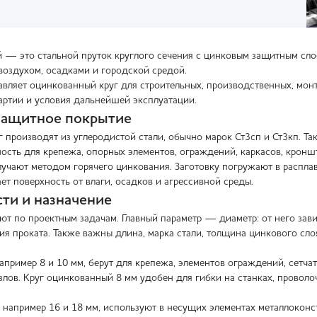
 — это стальной пруток круглого сечения с цинковым защитным сло
 воздухом, осадками и городской средой.
вляет оцинкованный круг для строительных, производственных, монт
партии и условия дальнейшей эксплуатации.
защитное покрытие
 производят из углеродистой стали, обычно марок Ст3сп и Ст3кп. Т
ость для крепежа, опорных элементов, ограждений, каркасов, кронш
учают методом горячего цинкования. Заготовку погружают в расплав
ет поверхность от влаги, осадков и агрессивной среды.
ти и назначение
ют по проектным задачам. Главный параметр — диаметр: от него зави
я проката. Также важны длина, марка стали, толщина цинкового слоя,
апример 8 и 10 мм, берут для крепежа, элементов ограждений, сетча
злов. Круг оцинкованный 8 мм удобен для гибки на станках, проволо
 например 16 и 18 мм, используют в несущих элементах металлоконст