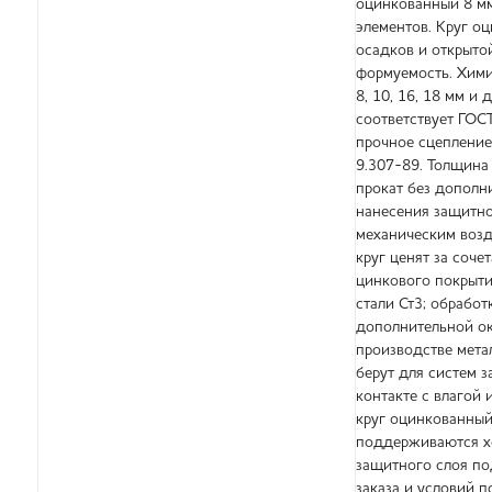
оцинкованный 8 мм
элементов. Круг оц
осадков и открыто
формуемость. Хими
8, 10, 16, 18 мм и
соответствует ГОС
прочное сцепление
9.307-89. Толщина
прокат без дополн
нанесения защитно
механическим возд
круг ценят за соч
цинкового покрыти
стали Ст3; обработ
дополнительной ок
производстве мета
берут для систем 
контакте с влагой
круг оцинкованный
поддерживаются хо
защитного слоя по
заказа и условий п