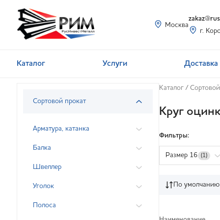
zakaz@rusi
Москва
г. Кор
Каталог
Услуги
Доставка 
Каталог
/
Сортовой
Сортовой прокат
Круг оцин
Арматура, катанка
Фильтры:
Балка
Размер 16
(1)
Швеллер
По умолчанию
Уголок
Полоса
Наименование