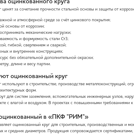
а оцинкованного круга
 ценят за сочетание прочности стальной основы и защиты от корроз
лажной и атмосферной среде за счёт цинкового покрытия;
ой основы от коррозии;
оспринимать механические нагрузки;
ваемость и формуемость стали Ст3;
кой, гибкой, сверлением и сваркой;
жных и внутренних конструкциях;
сурс без обязательной дополнительной окраски;
етру, длине и весу партии.
уют оцинкованный круг
 используют в строительстве, производстве металлоконструкций, огр
рхитектурных форм.
рут для систем заземления, вспомогательных инженерных узлов, нар
акте с влагой и воздухом. В проектах с повышенными требованиями 
 оцинкованный в «ПКФ "РИМ"»
вляет оцинкованный круг для строительных, производственных и мо
ых и средних диаметров. Продукция сопровождается сертификатами,