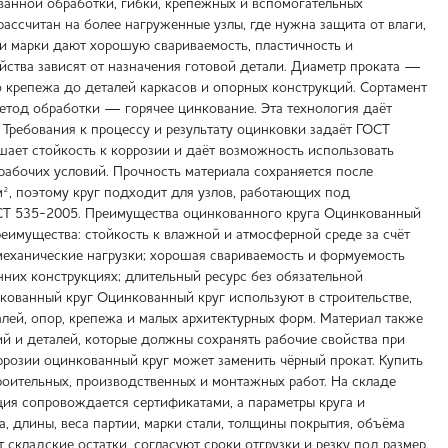
ванной обработки, гибки, крепёжных и вспомогательных
рассчитан на более нагруженные узлы, где нужна защита от влаги,
ти марки дают хорошую свариваемость, пластичность и
йства зависят от назначения готовой детали. Диаметр проката —
ого крепежа до деталей каркасов и опорных конструкций. Сортамент
Метод обработки — горячее цинкование. Эта технология даёт
Требования к процессу и результату оцинковки задаёт ГОСТ
шает стойкость к коррозии и даёт возможность использовать
рабочих условий. Прочность материала сохраняется после
², поэтому круг подходит для узлов, работающих под
ОСТ 535-2005. Преимущества оцинкованного круга Оцинкованный
реимущества: стойкость к влажной и атмосферной среде за счёт
механические нагрузки; хорошая свариваемость и формуемость
енних конструкциях; длительный ресурс без обязательной
нкованный круг Оцинкованный круг используют в строительстве,
лей, опор, крепежа и малых архитектурных форм. Материал также
ий и деталей, которые должны сохранять рабочие свойства при
ррозии оцинкованный круг может заменить чёрный прокат. Купить
оительных, производственных и монтажных работ. На складе
ия сопровождается сертификатами, а параметры круга и
, длины, веса партии, марки стали, толщины покрытия, объёма
складские остатки, согласуют сроки отгрузки и резку под размер.