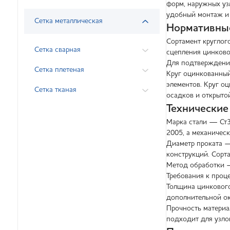
форм, наружных уз
удобный монтаж и 
Сетка металлическая
Нормативны
Сортамент круглог
Сетка сварная
сцепления цинково
Для подтверждения
Сетка плетеная
Круг оцинкованный
элементов. Круг оц
Сетка тканая
осадков и открыто
Технические
Марка стали — Ст3
2005, а механическ
Диаметр проката — 
конструкций. Сорт
Метод обработки —
Требования к проце
Толщина цинкового
дополнительной ок
Прочность материа
подходит для узло