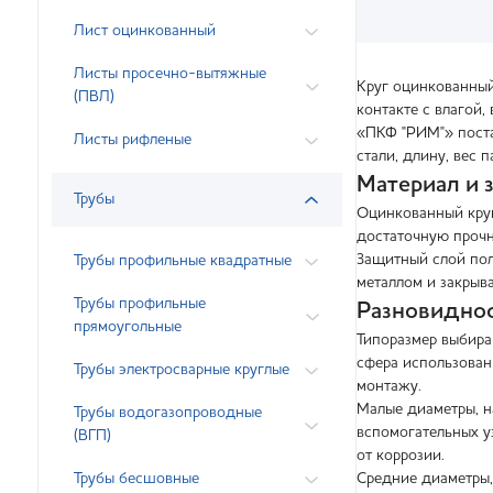
Лист оцинкованный
Листы просечно-вытяжные
Круг оцинкованный
(ПВЛ)
контакте с влагой,
«ПКФ "РИМ"» поста
Листы рифленые
стали, длину, вес 
Материал и 
Трубы
Оцинкованный круг
достаточную прочн
Защитный слой пол
Трубы профильные квадратные
металлом и закрыва
Трубы профильные
Разновиднос
прямоугольные
Типоразмер выбира
сфера использовани
Трубы электросварные круглые
монтажу.
Малые диаметры, н
Трубы водогазопроводные
вспомогательных у
(ВГП)
от коррозии.
Трубы бесшовные
Средние диаметры,