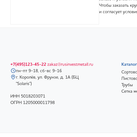
Чтобы заказать кру
и согласует услов
+7(495)123-45-22
zakaz@rusinvestmetall.ru
Каталог
пн-пт 9-18, сб-вс 9-16
Сортово
г. Королёв, ул. Фрунзе, д. 1А (БЦ
Листово
"Solaris")
Трубы
Сетка м
ИНН 5018203071
ОГРН 1205000011798