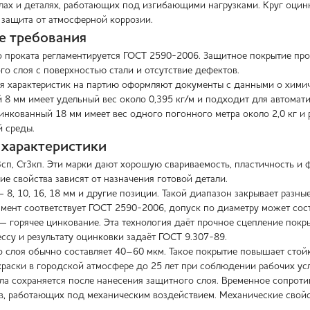
лах и деталях, работающих под изгибающими нагрузками. Круг оцин
защита от атмосферной коррозии.
е требования
о проката регламентируется ГОСТ 2590-2006. Защитное покрытие про
го слоя с поверхностью стали и отсутствие дефектов.
 характеристик на партию оформляют документы с данными о химиче
 8 мм имеет удельный вес около 0,395 кг/м и подходит для автомат
инкованный 18 мм имеет вес одного погонного метра около 2,0 кг и 
й среды.
 характеристики
сп, Ст3кп. Эти марки дают хорошую свариваемость, пластичность и 
ие свойства зависят от назначения готовой детали.
8, 10, 16, 18 мм и другие позиции. Такой диапазон закрывает разны
амент соответствует ГОСТ 2590-2006, допуск по диаметру может сост
 горячее цинкование. Эта технология даёт прочное сцепление покр
ссу и результату оцинковки задаёт ГОСТ 9.307-89.
 слоя обычно составляет 40–60 мкм. Такое покрытие повышает стойк
раски в городской атмосфере до 25 лет при соблюдении рабочих ус
ла сохраняется после нанесения защитного слоя. Временное сопроти
в, работающих под механическим воздействием. Механические свой