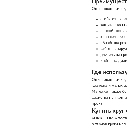
Преимуществ
Оцинкованный круг
стойкость к в
защита стальн
способность в
хорошая свари
обработка рез
работа в нару
длительный ре
выбор по диам
Где использ
Оцинкованный круг
крепежа и малых а
Материал также бе
свойства при конт
прокат.
Купить круг
«ПКФ "РИМ"» поста
включая круги мал