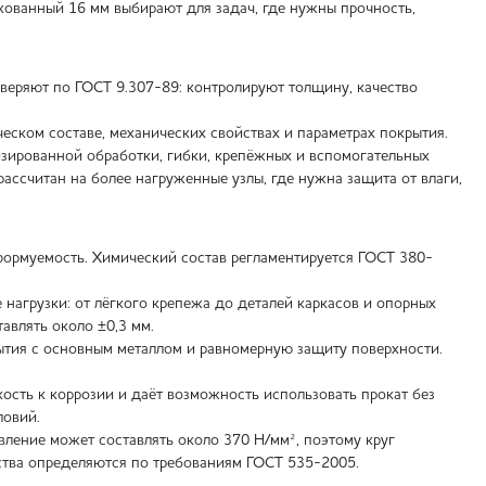
кованный 16 мм выбирают для задач, где нужны прочность,
веряют по ГОСТ 9.307-89: контролируют толщину, качество
ском составе, механических свойствах и параметрах покрытия.
изированной обработки, гибки, крепёжных и вспомогательных
рассчитан на более нагруженные узлы, где нужна защита от влаги,
формуемость. Химический состав регламентируется ГОСТ 380-
е нагрузки: от лёгкого крепежа до деталей каркасов и опорных
авлять около ±0,3 мм.
ытия с основным металлом и равномерную защиту поверхности.
ость к коррозии и даёт возможность использовать прокат без
ловий.
вление может составлять около 370 Н/мм², поэтому круг
ства определяются по требованиям ГОСТ 535-2005.