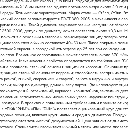
 имеет удельный вес около 0,395 кг/м и подходит для автоматизиро
инкованный 18 мм имеет вес одного погонного метра около 2,0 кг и 
й среды. Технические характеристики Марка стали — Ст3сп, Ст3кп. Э
ческий состав регламентируется ГОСТ 380-2005, а механические сво
 другие позиции. Такой диапазон закрывает разные нагрузки: от лёгк
Т 2590-2006, допуск по диаметру может составлять около ±0,3 мм. 
 покрытия с основным металлом и равномерную защиту поверхности. 
 цинкового слоя обычно составляет 40–60 мкм. Такое покрытие повы
ительной окраски в городской атмосфере до 25 лет при соблюдении 
го слоя. Временное сопротивление может составлять около 370 Н/мм
ействием. Механические свойства определяются по требованиям Г
етание прочности стальной основы и защиты от коррозии. Основные п
я; защита стальной основы от коррозии; способность воспринимать 
ка резкой, гибкой, сверлением и сваркой; работа в наружных и внутр
раски; выбор по диаметру, длине и весу партии. Где используют оци
ллоконструкций, ограждений, каркасов, кронштейнов, закладных дета
заземления, вспомогательных инженерных узлов, наружных конструкц
 и воздухом. В проектах с повышенными требованиями к защите от ко
 в «ПКФ "РИМ"» «ПКФ "РИМ"» поставляет оцинкованный круг для стр
довые позиции, включая круги малых и средних диаметров. Продукц
дтверждаются технической документацией. Цена зависит от диаметра
оставки. Специалисты рассчитают нужный метраж или массу, проверят 