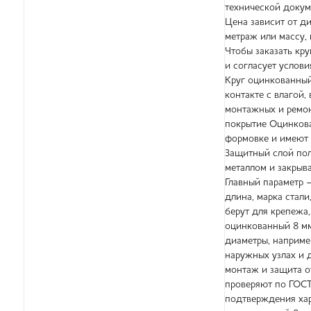
технической докум
Цена зависит от ди
метраж или массу, 
Чтобы заказать кру
и согласует услов
Круг оцинкованный
контакте с влагой
монтажных и ремон
покрытие Оцинкова
формовке и имеют 
Защитный слой пол
металлом и закрыв
Главный параметр 
длина, марка стали
берут для крепежа
оцинкованный 8 мм
диаметры, наприме
наружных узлах и 
монтаж и защита о
проверяют по ГОСТ
подтверждения хар