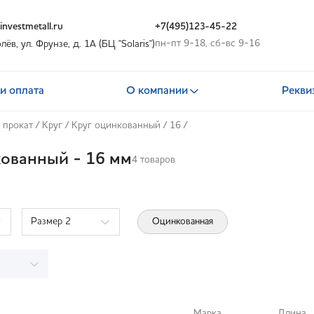
nvestmetall.ru
+7(495)123-45-22
пн-пт 9-18, сб-вс 9-16
олёв, ул. Фрунзе, д. 1А (БЦ "Solaris")
и оплата
О компании
Рекви
 прокат
/
Круг
/
Круг оцинкованный
/
16
/
кованный - 16 мм
4 товаров
Размер 2
Оцинкованная
Марка
Длина