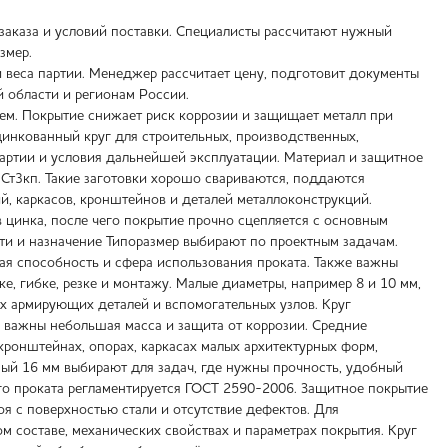
 заказа и условий поставки. Специалисты рассчитают нужный
змер.
и веса партии. Менеджер рассчитает цену, подготовит документы
й области и регионам России.
ем. Покрытие снижает риск коррозии и защищает металл при
цинкованный круг для строительных, производственных,
 партии и условия дальнейшей эксплуатации. Материал и защитное
 Ст3кп. Такие заготовки хорошо свариваются, поддаются
, каркасов, кронштейнов и деталей металлоконструкций.
 цинка, после чего покрытие прочно сцепляется с основным
сти и назначение Типоразмер выбирают по проектным задачам.
щая способность и сфера использования проката. Также важны
ке, гибке, резке и монтажу. Малые диаметры, например 8 и 10 мм,
их армирующих деталей и вспомогательных узлов. Круг
е важны небольшая масса и защита от коррозии. Средние
кронштейнах, опорах, каркасах малых архитектурных форм,
ый 16 мм выбирают для задач, где нужны прочность, удобный
го проката регламентируется ГОСТ 2590-2006. Защитное покрытие
я с поверхностью стали и отсутствие дефектов. Для
 составе, механических свойствах и параметрах покрытия. Круг