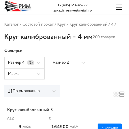
+7(495)123-45-22
zakaz@rusinvestmetall.ru
Каталог
/
Сортовой прокат
/
Круг
/
Круг калиброванный
/
4
/
Круг калиброванный - 4 мм
200 товаров
Фильтры:
Размер 4
Размер 2
(1)
Марка
По умолчанию
Круг калиброванный 3
А12
0
9
164500
руб
/м
руб
/т
в корзину