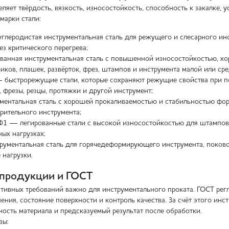
ляет твёрдость, вязкость, износостойкость, способность к закалке, у
марки стали:
глеродистая инструментальная сталь для режущего и слесарного инст
з критического перегрева;
анная инструментальная сталь с повышенной износостойкостью, хо
чиков, плашек, развёрток, фрез, штампов и инструмента малой или ср
быстрорежущие стали, которые сохраняют режущие свойства при по
, фрезы, резцы, протяжки и другой инструмент;
ентальная сталь с хорошей прокаливаемостью и стабильностью форм
рительного инструмента;
 — легированные стали с высокой износостойкостью для штампов, 
ных нагрузках;
ментальная сталь для горячедеформирующего инструмента, поковок
 нагрузки.
 продукции и ГОСТ
ивных требований важно для инструментального проката. ГОСТ регла
ения, состояние поверхности и контроль качества. За счёт этого ин
ность материала и предсказуемый результат после обработки.
вы: