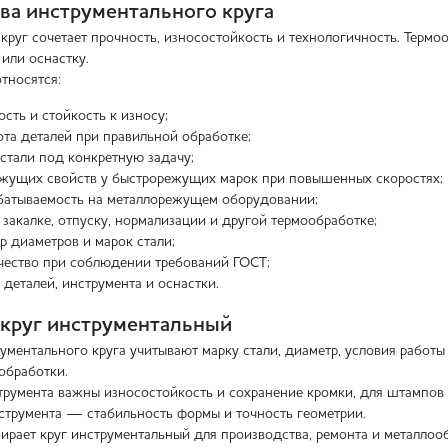
а инструментального круга
круг сочетает прочность, износостойкость и технологичность. Термо
 или оснастку.
тносятся:
ость и стойкость к износу;
та деталей при правильной обработке;
стали под конкретную задачу;
ежущих свойств у быстрорежущих марок при повышенных скоростях;
батываемость на металлорежущем оборудовании;
 закалке, отпуску, нормализации и другой термообработке;
 диаметров и марок стали;
чество при соблюдении требований ГОСТ;
 деталей, инструмента и оснастки.
 круг инструментальный
ументального круга учитывают марку стали, диаметр, условия работ
обработки.
румента важны износостойкость и сохранение кромки, для штампов 
струмента — стабильность формы и точность геометрии.
рает круг инструментальный для производства, ремонта и металлооб