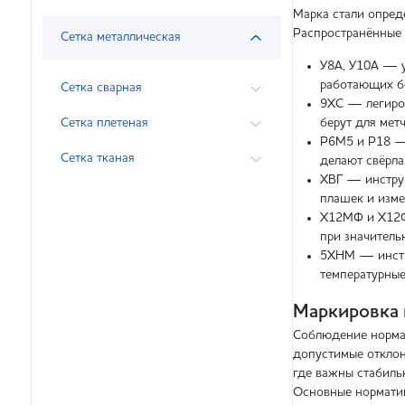
Марка стали опреде
Распространённые 
Сетка металлическая
У8А, У10А — у
работающих бе
Сетка сварная
9ХС — легиров
Сетка плетеная
берут для мет
Р6М5 и Р18 — 
Сетка тканая
делают свёрла
ХВГ — инструм
плашек и изме
Х12МФ и Х12Ф1
при значитель
5ХНМ — инстру
температурные
Маркировка
Соблюдение нормат
допустимые отклон
где важны стабиль
Основные нормати