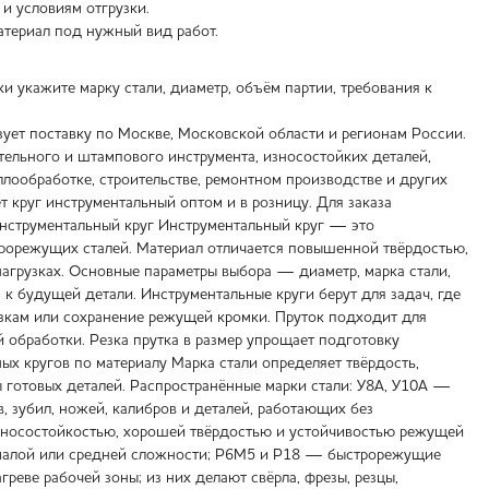
и условиям отгрузки.
атериал под нужный вид работ.
 укажите марку стали, диаметр, объём партии, требования к
ует поставку по Москве, Московской области и регионам России.
тельного и штампового инструмента, износостойких деталей,
лообработке, строительстве, ремонтном производстве и других
т круг инструментальный оптом и в розницу. Для заказа
 инструментальный круг Инструментальный круг — это
трорежущих сталей. Материал отличается повышенной твёрдостью,
нагрузках. Основные параметры выбора — диаметр, марка стали,
 к будущей детали. Инструментальные круги берут для задач, где
узкам или сохранение режущей кромки. Пруток подходит для
й обработки. Резка прутка в размер упрощает подготовку
ых кругов по материалу Марка стали определяет твёрдость,
ты готовых деталей. Распространённые марки стали: У8А, У10А —
, зубил, ножей, калибров и деталей, работающих без
износостойкостью, хорошей твёрдостью и устойчивостью режущей
та малой или средней сложности; Р6М5 и Р18 — быстрорежущие
еве рабочей зоны; из них делают свёрла, фрезы, резцы,