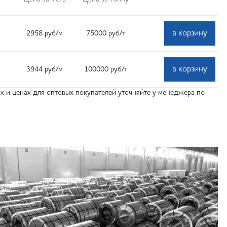
в корзину
2958
руб
/м
75000
руб
/т
в корзину
3944
руб
/м
100000
руб
/т
 и ценах для оптовых покупателей уточняйте у менеджера по