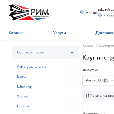
zakaz@rusi
Москва
г. Кор
Каталог
Услуги
Доставка 
Каталог
/
Сортовой
Сортовой прокат
Круг инстр
Арматура, катанка
Фильтры:
Балка
Размер 80
(1)
Швеллер
По умолчанию
Уголок
Полоса
Наименование