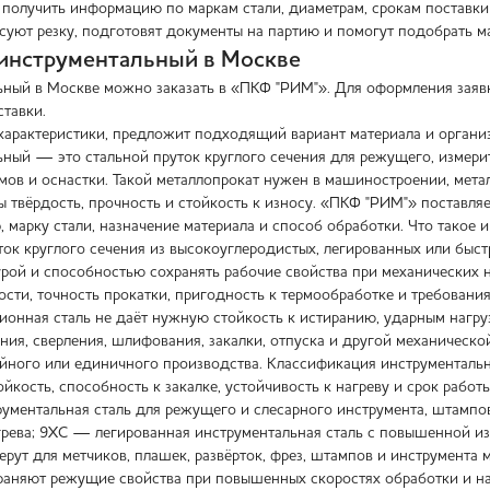
 получить информацию по маркам стали, диаметрам, срокам поставки 
суют резку, подготовят документы на партию и помогут подобрать м
 инструментальный в Москве
ьный в Москве можно заказать в «ПКФ "РИМ"». Для оформления заявки
ставки.
характеристики, предложит подходящий вариант материала и организ
ьный — это стальной пруток круглого сечения для режущего, измери
мов и оснастки. Такой металлопрокат нужен в машиностроении, метал
ы твёрдость, прочность и стойкость к износу. «ПКФ "РИМ"» поставляе
, марку стали, назначение материала и способ обработки. Что такое
ток круглого сечения из высокоуглеродистых, легированных или быс
урой и способностью сохранять рабочие свойства при механических 
сти, точность прокатки, пригодность к термообработке и требования
ионная сталь не даёт нужную стойкость к истиранию, ударным нагр
ния, сверления, шлифования, закалки, отпуска и другой механическо
ийного или единичного производства. Классификация инструментальн
ойкость, способность к закалке, устойчивость к нагреву и срок рабо
рументальная сталь для режущего и слесарного инструмента, штампов
грева; 9ХС — легированная инструментальная сталь с повышенной 
берут для метчиков, плашек, развёрток, фрез, штампов и инструмен
храняют режущие свойства при повышенных скоростях обработки и нагр