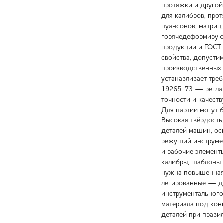
протяжки и другой
для калибров, про
пуансонов, матриц
горячедеформирующ
продукции и ГОСТ 
свойства, допустим
производственных 
устанавливает тре
19265-73 — реглам
точности и качест
Для партии могут 
Высокая твёрдость
деталей машин, ос
режущий инструмент
и рабочие элемент
калибры, шаблоны 
нужна повышенная п
легированные — дл
инструментального
материала под конк
деталей при прави