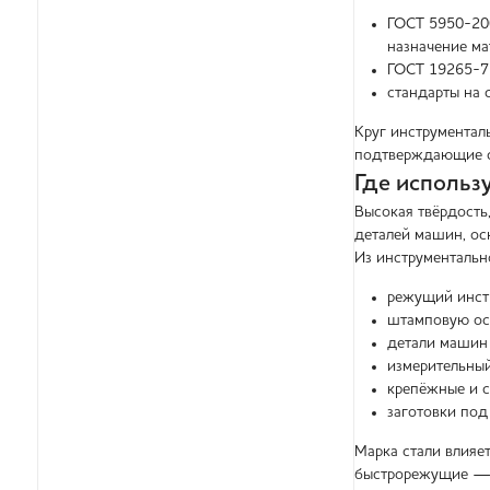
ГОСТ 5950-200
назначение ма
ГОСТ 19265-7
стандарты на 
Круг инструментал
подтверждающие с
Где использ
Высокая твёрдость
деталей машин, ос
Из инструментальн
режущий инстр
штамповую осн
детали машин 
измерительный
крепёжные и с
заготовки под
Марка стали влияе
быстрорежущие — д