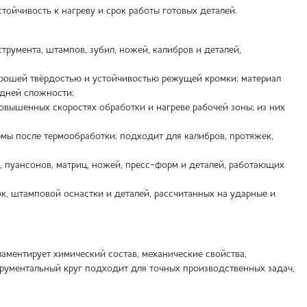
стойчивость к нагреву и срок работы готовых деталей.
румента, штампов, зубил, ножей, калибров и деталей,
рошей твёрдостью и устойчивостью режущей кромки; материал
едней сложности;
вышенных скоростях обработки и нагреве рабочей зоны; из них
ы после термообработки; подходит для калибров, протяжек,
пуансонов, матриц, ножей, пресс-форм и деталей, работающих
, штамповой оснастки и деталей, рассчитанных на ударные и
ментирует химический состав, механические свойства,
струментальный круг подходит для точных производственных задач,