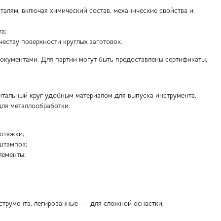
алям, включая химический состав, механические свойства и
а;
честву поверхности круглых заготовок.
документами. Для партии могут быть предоставлены сертификаты,
нтальный круг удобным материалом для выпуска инструмента,
ля металлообработки.
ротяжки;
штампов;
лементы;
инструмента, легированные — для сложной оснастки,