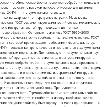
мостью и стабильностью формы после термообработки; подходит
ированные стали с высокой износостойкостью для штампов,
зках; 5ХНМ — инструментальная сталь для
нных на ударные и температурные нагрузки. Маркировка
роката. ГОСТ регламентирует химический состав, механические
 этого инструментальный круг подходит для точных
ат после обработки. Основные нормативы: ГОСТ 5950-2000 —
й состав, механические свойства и назначение материала; ГОСТ
ы на сортовой прокат задают требования к форме, диаметру,
РИМ"» проходит контроль качества и поставляется с документами.
ановленным нормативам. Где используют инструментальный круг
нтальный круг удобным материалом для выпуска инструмента,
я металлообработки. Из инструментального круга производят:
яжки; штамповую оснастку: матрицы, пуансоны, ножи, пресс-формы
направляющие и опорные элементы; измерительный инструмент,
, работающие под нагрузкой; заготовки под поковку, когда
а. Углеродистые стали берут для стандартного инструмента,
 работы с нагревом режущей зоны. Преимущества
и технологичность. Термообработка помогает изменить свойства
: высокая твёрдость и стойкость к износу; надёжная работа
анение режущих свойств у быстрорежущих марок при повышенных