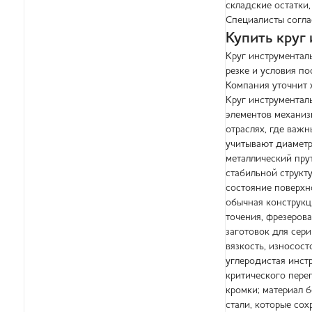
складские остатки,
Специалисты согла
Купить круг
Круг инструментал
резке и условия по
Компания уточнит 
Круг инструментал
элементов механиз
отраслях, где важн
учитывают диаметр
металлический пру
стабильной структ
состояние поверхно
обычная конструкц
точения, фрезерова
заготовок для сер
вязкость, износост
углеродистая инст
критического пере
кромки; материал 
стали, которые со