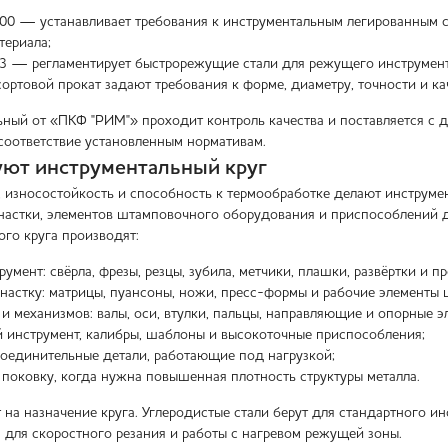
0 — устанавливает требования к инструментальным легированным ст
териала;
3 — регламентирует быстрорежущие стали для режущего инструмент
сортовой прокат задают требования к форме, диаметру, точности и ка
ьный от «ПКФ "РИМ"» проходит контроль качества и поставляется с 
оответствие установленным нормативам.
уют инструментальный круг
, износостойкость и способность к термообработке делают инструме
настки, элементов штамповочного оборудования и приспособлений д
ого круга производят:
умент: свёрла, фрезы, резцы, зубила, метчики, плашки, развёртки и п
астку: матрицы, пуансоны, ножи, пресс-формы и рабочие элементы 
и механизмов: валы, оси, втулки, пальцы, направляющие и опорные э
 инструмент, калибры, шаблоны и высокоточные приспособления;
оединительные детали, работающие под нагрузкой;
 поковку, когда нужна повышенная плотность структуры металла.
т на назначение круга. Углеродистые стали берут для стандартного 
ля скоростного резания и работы с нагревом режущей зоны.