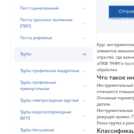
Лист оцинкованный
Отправ
Нажимая на кноп
Листы просечно-вытяжные
(ПВЛ)
Листы рифленые
Круг инструментал
элементов механиз
Трубы
отраслях, где важн
«ПКФ "РИМ"» поста
обработки.
Трубы профильные квадратные
Что такое и
Трубы профильные
Инструментальный 
прямоугольные
отличается повыше
Основные параметр
Трубы электросварные круглые
детали.
Инструментальные 
Трубы водогазопроводные
режущей кромки. П
(ВГП)
Резка прутка в ра
Трубы бесшовные
Классификац