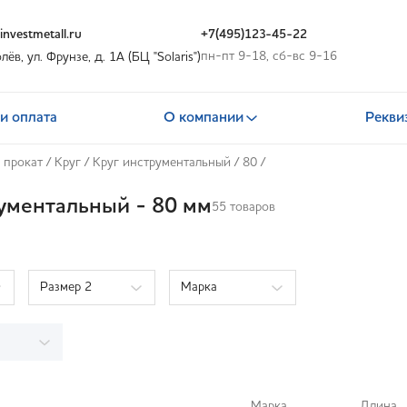
nvestmetall.ru
+7(495)123-45-22
пн-пт 9-18, сб-вс 9-16
олёв, ул. Фрунзе, д. 1А (БЦ "Solaris")
и оплата
О компании
Рекви
 прокат
/
Круг
/
Круг инструментальный
/
80
/
ументальный - 80 мм
55 товаров
Размер 2
Марка
Марка
Длина