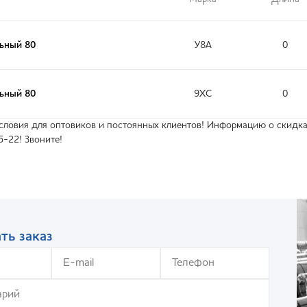
льный 80
У8А
0
льный 80
9ХС
0
ловия для оптовиков и постоянных клиентов! Информацию о скидках
5-22! Звоните!
ть заказ