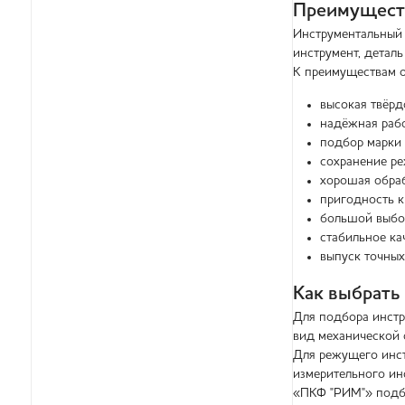
Преимуществ
Инструментальный 
инструмент, деталь
К преимуществам о
высокая твёрд
надёжная рабо
подбор марки 
сохранение р
хорошая обра
пригодность к
большой выбор
стабильное ка
выпуск точных
Как выбрать
Для подбора инстр
вид механической 
Для режущего инст
измерительного ин
«ПКФ "РИМ"» подби