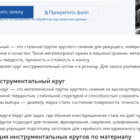
ить заявку
Прикрепить файл
ку вы соглашаетесь на обработку персональных данных
ьный — это стальной пруток круглого сечения для режущего, измери
мов и оснастки. Такой металлопрокат нужен в машиностроении, метал
ы твёрдость, прочность и стойкость к износу.
вляет круг инструментальный оптом и в розницу. Для заказа учитываю
нструментальный круг
круг — это металлический пруток круглого сечения из высокоуглеро
нной твёрдостью, стабильной структурой и способностью сохранять 
ы выбора — диаметр, марка стали, состояние поверхности, точность
круги берут для задач, где обычная конструкционная сталь не даёт 
руток подходит для точения, фрезерования, сверления, шлифования, 
змер упрощает подготовку заготовок для серийного или единичного п
ия инструментальных кругов по материалу