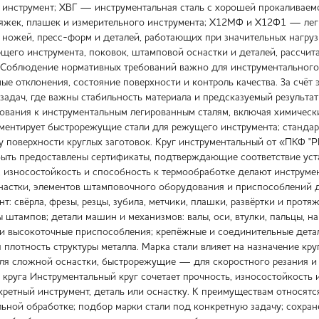
 инструмент; ХВГ — инструментальная сталь с хорошей прокаливае
тяжек, плашек и измерительного инструмента; Х12МФ и Х12Ф1 — лег
, ножей, пресс-форм и деталей, работающих при значительных нагру
его инструмента, поковок, штамповой оснастки и деталей, рассчита
Соблюдение нормативных требований важно для инструментального п
ые отклонения, состояние поверхности и контроль качества. За счёт
задач, где важны стабильность материала и предсказуемый результ
бования к инструментальным легированным сталям, включая химически
ентирует быстрорежущие стали для режущего инструмента; стандарт
ву поверхности круглых заготовок. Круг инструментальный от «ПКФ "
быть предоставлены сертификаты, подтверждающие соответствие уст
, износостойкость и способность к термообработке делают инструме
настки, элементов штамповочного оборудования и приспособлений дл
: свёрла, фрезы, резцы, зубила, метчики, плашки, развёртки и прот
ы штампов; детали машин и механизмов: валы, оси, втулки, пальцы, 
и высокоточные приспособления; крепёжные и соединительные детали
лотность структуры металла. Марка стали влияет на назначение круг
я сложной оснастки, быстрорежущие — для скоростного резания и
 круга Инструментальный круг сочетает прочность, износостойкость 
ретный инструмент, деталь или оснастку. К преимуществам относятся
льной обработке; подбор марки стали под конкретную задачу; сохр