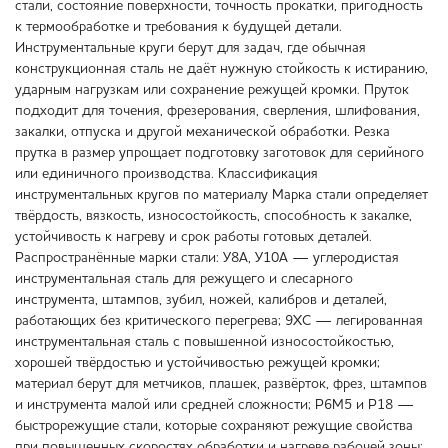
стали, состояние поверхности, точность прокатки, пригодность
к термообработке и требования к будущей детали.
Инструментальные круги берут для задач, где обычная
конструкционная сталь не даёт нужную стойкость к истиранию,
ударным нагрузкам или сохранение режущей кромки. Пруток
подходит для точения, фрезерования, сверления, шлифования,
закалки, отпуска и другой механической обработки. Резка
прутка в размер упрощает подготовку заготовок для серийного
или единичного производства. Классификация
инструментальных кругов по материалу Марка стали определяет
твёрдость, вязкость, износостойкость, способность к закалке,
устойчивость к нагреву и срок работы готовых деталей.
Распространённые марки стали: У8А, У10А — углеродистая
инструментальная сталь для режущего и слесарного
инструмента, штампов, зубил, ножей, калибров и деталей,
работающих без критического перегрева; 9ХС — легированная
инструментальная сталь с повышенной износостойкостью,
хорошей твёрдостью и устойчивостью режущей кромки;
материал берут для метчиков, плашек, развёрток, фрез, штампов
и инструмента малой или средней сложности; Р6М5 и Р18 —
быстрорежущие стали, которые сохраняют режущие свойства
при повышенных скоростях обработки и нагреве рабочей зоны;