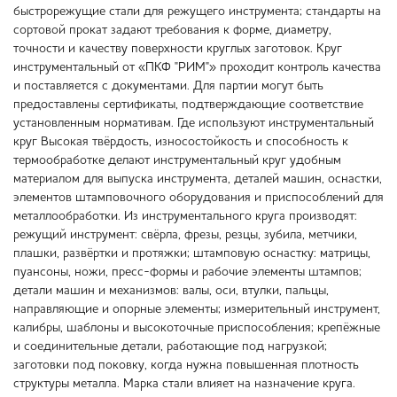
быстрорежущие стали для режущего инструмента; стандарты на
сортовой прокат задают требования к форме, диаметру,
точности и качеству поверхности круглых заготовок. Круг
инструментальный от «ПКФ "РИМ"» проходит контроль качества
и поставляется с документами. Для партии могут быть
предоставлены сертификаты, подтверждающие соответствие
установленным нормативам. Где используют инструментальный
круг Высокая твёрдость, износостойкость и способность к
термообработке делают инструментальный круг удобным
материалом для выпуска инструмента, деталей машин, оснастки,
элементов штамповочного оборудования и приспособлений для
металлообработки. Из инструментального круга производят:
режущий инструмент: свёрла, фрезы, резцы, зубила, метчики,
плашки, развёртки и протяжки; штамповую оснастку: матрицы,
пуансоны, ножи, пресс-формы и рабочие элементы штампов;
детали машин и механизмов: валы, оси, втулки, пальцы,
направляющие и опорные элементы; измерительный инструмент,
калибры, шаблоны и высокоточные приспособления; крепёжные
и соединительные детали, работающие под нагрузкой;
заготовки под поковку, когда нужна повышенная плотность
структуры металла. Марка стали влияет на назначение круга.