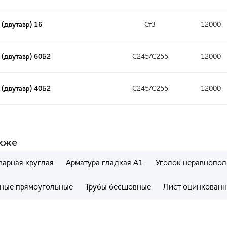
 (двутавр) 16
Ст3
12000
 (двутавр) 60Б2
С245/С255
12000
 (двутавр) 40Б2
С245/С255
12000
акже
варная круглая
Арматура гладкая А1
Уголок неравнопо
ные прямоугольные
Трубы бесшовные
Лист оцинкован