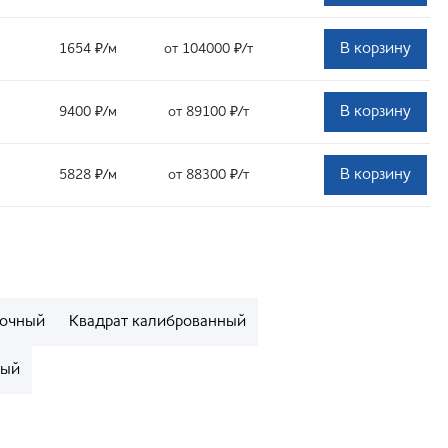
В корзину
1654
₽
/м
от 104000
₽
/т
В корзину
9400
₽
/м
от 89100
₽
/т
В корзину
5828
₽
/м
от 88300
₽
/т
лочный
Квадрат калиброванный
ный