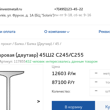
nvestmetall.ru
+7(495)123-45-22
пн-пт 9-18, сб-вс 9-16
олёв, ул. Фрунзе, д. 1А (БЦ "Solaris")
и оплата
О компании
Рекви
 прокат
/
Балка
/
Балка (Двутавр)
/
45
/
вровая (двутавр) 45Ш2 С245/С255
Артикул: 117855
432 человек интересовались данным товаром
Цена
12603
/м
₽
87100
/т
₽
Количество:
>
Ку
В корзину