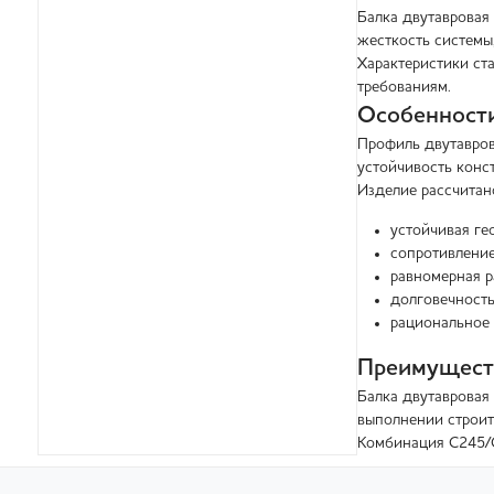
Балка двутавровая
жесткость системы
Характеристики ст
требованиям.
Особенности
Профиль двутавров
устойчивость конс
Изделие рассчитан
устойчивая ге
сопротивление
равномерная р
долговечность
рациональное 
Преимуществ
Балка двутавровая
выполнении строит
Комбинация С245/С