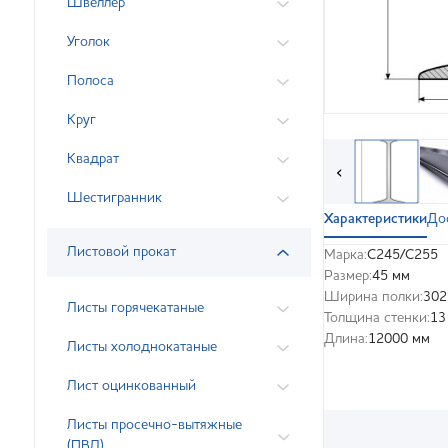
Швеллер
Уголок
Полоса
Круг
Квадрат
‹
Шестигранник
Характеристики
До
Листовой прокат
Марка:
С245/С255
Размер:
45 мм
Ширина полки:
302
Листы горячекатаные
Толщина стенки:
13
Длина:
12000 мм
Листы холоднокатаные
Лист оцинкованный
Листы просечно-вытяжные
(ПВЛ)