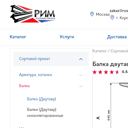
zakaz@rusi
Москва
г. Кор
Каталог
Услуги
Доставка 
Каталог
/
Сортовой
Сортовой прокат
Балка двута
4.4
Арматура, катанка
Балка
Балка (Двутавр)
Балки (Двутавр)
446 мм
низколегированные
<