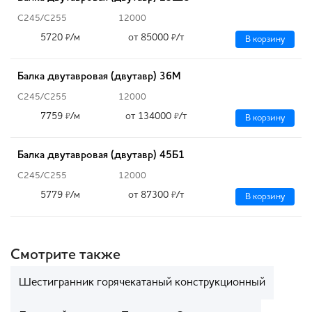
С245/С255
12000
5720
/м
от 85000
/т
₽
₽
В корзину
Балка двутавровая (двутавр) 36М
С245/С255
12000
7759
/м
от 134000
/т
₽
₽
В корзину
Балка двутавровая (двутавр) 45Б1
С245/С255
12000
5779
/м
от 87300
/т
₽
₽
В корзину
Смотрите также
Шестигранник горячекатаный конструкционный