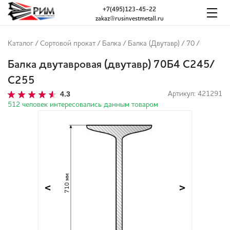
+7(495)123-45-22
zakaz@rusinvestmetall.ru
Каталог
/
Сортовой прокат
/
Балка
/
Балка (Двутавр)
/
70
/
Балка двутавровая (двутавр) 70Б4 С245/
С255
4.3
Артикул: 421291
512 человек интересовались данным товаром
710 мм
<
>