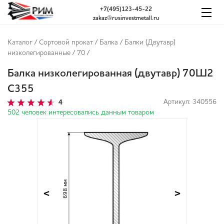
+7(495)123-45-22
zakaz@rusinvestmetall.ru
Каталог
/
Сортовой прокат
/
Балка
/
Балки (Двутавр)
низколегированные
/
70
/
Балка низколегированная (двутавр) 70Ш2
С355
4
Артикул: 340556
502 человек интересовались данным товаром
698 мм
<
>