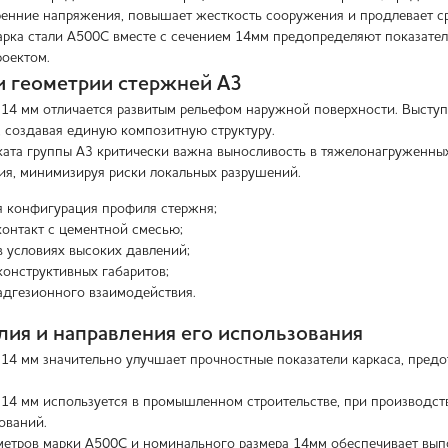
ренние напряжения, повышает жесткость сооружения и продлевает с
арка стали А500С вместе с сечением 14мм предопределяют показате
роектом.
 геометрии стержней А3
 14 мм отличается развитым рельефом наружной поверхности. Высту
 создавая единую композитную структуру.
ката группы А3 критически важна выносливость в тяжелонагруженных
я, минимизируя риски локальных разрушений.
я конфигурация профиля стержня;
онтакт с цементной смесью;
в условиях высоких давлений;
конструктивных габаритов;
адгезионного взаимодействия.
ия и направления его использования
 14 мм значительно улучшает прочностные показатели каркаса, пре
 14 мм используется в промышленном строительстве, при производст
ований.
метров марки А500С и номинального размера 14мм обеспечивает вып