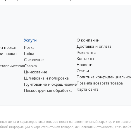
Услуги
О компании
Доставка и оплата
й прокат
Резка
Реквизиты
й прокат
Гибка
Контакты
Сверление
Новости
еталлическая
Сварка
Статьи
Цинкование
Политика конфиденциально
Шлифовка и полировка
Правила возврата товара
Грунтование и окрашивание
Карта сайта
Пескоструйная обработка
ные цены и характеристики товаров носят ознакомительный характер и не явля
ной информации о характеристиках товаров, их наличия и стоимости, связывай