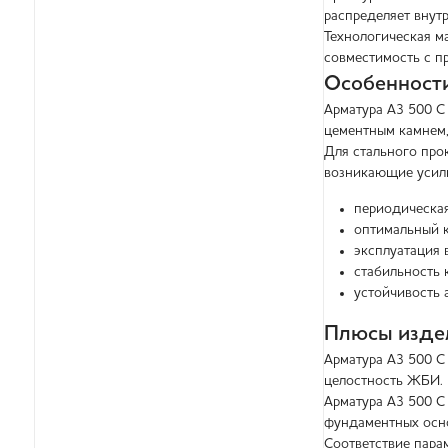
распределяет внут
Технологическая м
совместимость с п
Особенности
Арматура А3 500 С
цементным камнем,
Для стального про
возникающие усили
периодическа
оптимальный к
эксплуатация 
стабильность 
устойчивость 
Плюсы издел
Арматура А3 500 С
целостность ЖБИ.
Арматура А3 500 С
фундаментных осн
Соответствие пара