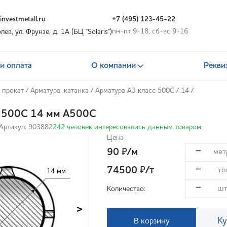
nvestmetall.ru
+7 (495) 123-45-22
пн-пт 9-18, сб-вс 9-16
олёв, ул. Фрунзе, д. 1А (БЦ "Solaris")
и оплата
О компании
Рекви
 прокат
/
Арматура, катанка
/
Арматура А3 класс 500С
/
14
/
 500С 14 мм А500С
Артикул: 903882
242 человек интересовались данным товаром
Цена
90
/м
₽
74500
/т
₽
14 мм
Количество:
>
Ку
В корзину