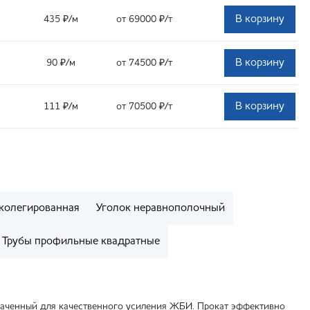
В корзину
435
₽
/м
от 69000
₽
/т
В корзину
90
₽
/м
от 74500
₽
/т
В корзину
111
₽
/м
от 70500
₽
/т
колегированная
Уголок неравнополочный
Трубы профильные квадратные
наченный для качественного усиления ЖБИ. Прокат эффективно