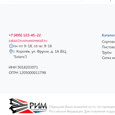
+7 (495) 123-45-22
Каталог
zakaz@rusinvestmetall.ru
Сортово
пн-пт 9-18, сб-вс 9-16
Листово
г. Королёв, ул. Фрунзе, д. 1А (БЦ
Трубы
"Solaris")
Сетка м
ИНН 5018203071
ОГРН 1205000011798
Обращаем Ваше внимание на то, что приведён
Российской Федерации. Для получения подроб