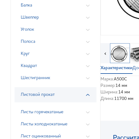
Балка
Швеллер
Уголок
Полоса
‹
Круг
Квадрат
Характеристики
До
Шестигранник
Марка:
А500С
Размер:
14 мм
Ширина:
14 мм
Листовой прокат
Длина:
11700 мм
Листы горячекатаные
Листы холоднокатаные
Лист оцинкованный
Рассчита