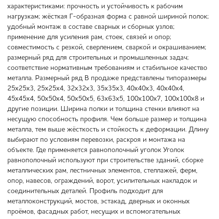
характеристиками: прочность и устойчивость к рабочим
нагрузкам; жёсткая Г-образная форма с равной шириной полок;
удобный монтаж в составе сварных и сборных узлов;
применение для усиления рам, стоек, связей и опор;
совместимость с резкой, сверлением, сваркой и окрашиванием;
размерный ряд для строительных и промышленных задач;
соответствие нормативным требованиям и стабильное качество
металла. Размерный ряд В продаже представлены типоразмеры
25х25х3, 25х25х4, 32х32х3, 35х35х3, 40х40х3, 40х40х4,
45х45х4, 50х50х4, 50х50х5, 63х63х5, 100х100х7, 100х100х8 и
другие позиции. Ширина полки и толщина стенки влияют на
несущую способность профиля. Чем больше размер и толщина
металла, тем выше жёсткость и стойкость к деформации. Длину
выбирают по условиям перевозки, раскроя и монтажа на
объекте. Где применяется равнополочный уголок Уголок
равнополочный используют при строительстве зданий, сборке
металлических рам, лестничных элементов, стеллажей, ферм,
опор, навесов, ограждений, ворот, усилительных накладок и
соединительных деталей. Профиль подходит для
металлоконструкций, мостов, эстакад, дверных и оконных
проёмов, фасадных работ, несущих и вспомогательных