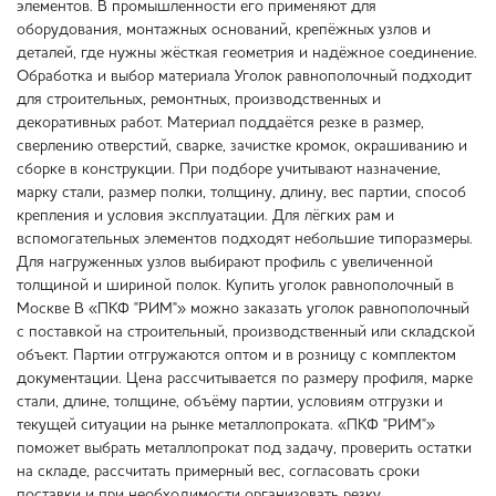
элементов. В промышленности его применяют для
оборудования, монтажных оснований, крепёжных узлов и
деталей, где нужны жёсткая геометрия и надёжное соединение.
Обработка и выбор материала Уголок равнополочный подходит
для строительных, ремонтных, производственных и
декоративных работ. Материал поддаётся резке в размер,
сверлению отверстий, сварке, зачистке кромок, окрашиванию и
сборке в конструкции. При подборе учитывают назначение,
марку стали, размер полки, толщину, длину, вес партии, способ
крепления и условия эксплуатации. Для лёгких рам и
вспомогательных элементов подходят небольшие типоразмеры.
Для нагруженных узлов выбирают профиль с увеличенной
толщиной и шириной полок. Купить уголок равнополочный в
Москве В «ПКФ "РИМ"» можно заказать уголок равнополочный
с поставкой на строительный, производственный или складской
объект. Партии отгружаются оптом и в розницу с комплектом
документации. Цена рассчитывается по размеру профиля, марке
стали, длине, толщине, объёму партии, условиям отгрузки и
текущей ситуации на рынке металлопроката. «ПКФ "РИМ"»
поможет выбрать металлопрокат под задачу, проверить остатки
на складе, рассчитать примерный вес, согласовать сроки
поставки и при необходимости организовать резку.